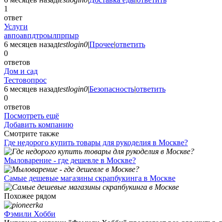
1
ответ
Услуги
авпоавпдтроылпрпыр
6 месяцев назад
testlogin0
|
Прочее
|
ответить
0
ответов
Дом и сад
Тестовопрос
6 месяцев назад
testlogin0
|
Безопасность
|
ответить
0
ответов
Посмотреть ещё
Добавить компанию
Смотрите также
Где недорого купить товары для рукоделия в Москве?
Мыловарение - где дешевле в Москве?
Самые дешевые магазины скрапбукинга в Москве
Похожее рядом
Фэмили Хобби