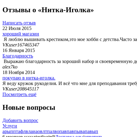
Отзывы о «Нитка-Иголка»
Написать отзыв
22 Июля 2015
хороший магазин
Я люблю вышивать крестиком,это мое хобби с детства.Часто з
VKuser167465347
16 Января 2015
Благодарность
Выражаю благодарность за хороший набор и своевременную дос
alex7ko
18 Ноября 2014
покупаю в нитка-иголка.
Я веду кружок рукоделия. И всё что мне для преподавания треб
VKuser208645117
Посмотреть ещё
Новые вопросы
Добавить вопрос
Услуги
арыпптафлвлаиаовлтпалвопавпавпывапавып
6 месяцев назад
testlogin0
|
Доставка еды
|
ответить