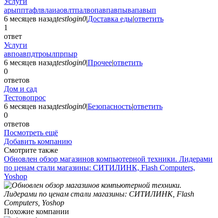
Услуги
арыпптафлвлаиаовлтпалвопавпавпывапавып
6 месяцев назад
testlogin0
|
Доставка еды
|
ответить
1
ответ
Услуги
авпоавпдтроылпрпыр
6 месяцев назад
testlogin0
|
Прочее
|
ответить
0
ответов
Дом и сад
Тестовопрос
6 месяцев назад
testlogin0
|
Безопасность
|
ответить
0
ответов
Посмотреть ещё
Добавить компанию
Смотрите также
Обновлен обзор магазинов компьютерной техники. Лидерами
по ценам стали магазины: СИТИЛИНК, Flash Computers,
Yoshop
Похожие компании