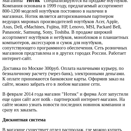
Магазины
"Нотик"
специализируются на продаже ноутбуков.
Компания основана в 1999 году, предлагаемый ассортимент
800-1200 моделей ноутбуков постоянно в наличии в
магазинах. Нотик является авторизованным партнером
ведущих мировых производителей ноутбуков Acer, Apple,
Asus, Dell, eMachines, Fujitsu, HP, Lenovo, MSI, Packard Bell,
Panasonic, Samsung, Sony, Toshiba. В продаже широкий
ассортимент ноутбуков и нетбуков, моноблоков и планшетных
компьютеров, аксессуаров и сумок для ноутбуков,
сопутствующего программного обеспечения. Сеть розничных
магазинов представлена и в других городах России. Работает
интернет-сайт.
Доставка по Москве 300руб. Оплата наличными курьеру, по
безналичному расчету (через банк), электронными деньгами.
К оплате принимаются банковские карты. Оформив заказ на
сайте, можно забрать его в любом магазине сети.
В феврале 2014 года магазин "Нотик" и фирма Acer запустили
еще один сайт acer notik - партнерский интернет-магазин. На
сайте можно узнать новости последних новинок компании и
сразу их заказать.
Дисконтная система
В магазине существует отдел распродаж, где можно купить