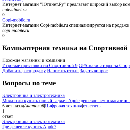
Интернет-магазин "Ютинет.Ру" предлагает широкий выбор ком
note.utinet.ru
0
Copi-mobile.ru
Интернет-магазин Copi-mobile.ru специализируется на продаже 
copi-mobile.ru
0
Компьютерная техника на Спортивной
Похожие магазины и компании
Игровые приставки на Спортивной
9
GPS-навигаторы на Спо
Добавить раcпродажу
Написать отзыв
Задать вопрос
Вопросы по теме
Электроника и электротехника
Можно ли купить новый гаджет Apple дешевле чем в магазине 
6 лет назад
Анатолий
|
Цифровая техника
|
ответить
1
ответ
Электроника и электротехника
Где дешевле купить Apple?