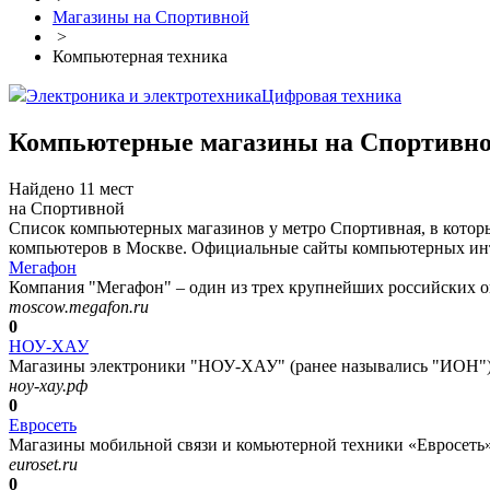
Магазины на Спортивной
>
Компьютерная техника
Электроника и электротехника
Цифровая техника
Компьютерные магазины на Спортивн
Найдено 11 мест
на Спортивной
Список компьютерных магазинов у метро Спортивная, в котор
компьютеров в Москве. Официальные сайты компьютерных инте
Мегафон
Компания "Мегафон" – один из трех крупнейших российских оп
moscow.megafon.ru
0
НОУ-ХАУ
Магазины электроники "НОУ-ХАУ" (ранее назывались "ИОН") 
ноу-хау.рф
0
Евросеть
Магазины мобильной связи и комьютерной техники «Евросеть»
euroset.ru
0