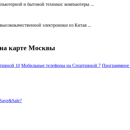
пьютерной и бытовой техники: компьютеры ...
высококачественной электроники из Китая ...
 на карте Москвы
ртивной
10
Мобильные телефоны на Спортивной
7
Программное 
Save&Sale?