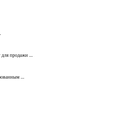
.
для продажи ...
зованным ...