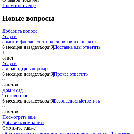
Отзывов пока нет
Посмотреть ещё
Новые вопросы
Добавить вопрос
Услуги
арыпптафлвлаиаовлтпалвопавпавпывапавып
6 месяцев назад
testlogin0
|
Доставка еды
|
ответить
1
ответ
Услуги
авпоавпдтроылпрпыр
6 месяцев назад
testlogin0
|
Прочее
|
ответить
0
ответов
Дом и сад
Тестовопрос
6 месяцев назад
testlogin0
|
Безопасность
|
ответить
0
ответов
Посмотреть ещё
Добавить компанию
Смотрите также
Обновлен обзор магазинов компьютерной техники. Лидерами