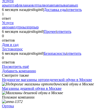
Услуги
арыпптафлвлаиаовлтпалвопавпавпывапавып
6 месяцев назад
testlogin0
|
Доставка еды
|
ответить
1
ответ
Услуги
авпоавпдтроылпрпыр
6 месяцев назад
testlogin0
|
Прочее
|
ответить
0
ответов
Дом и сад
Тестовопрос
6 месяцев назад
testlogin0
|
Безопасность
|
ответить
0
ответов
Посмотреть ещё
Добавить компанию
Смотрите также
Недорогие магазины ортопедической обуви в Москве
Магазины дешевой обуви в Москве
Похожие компании
Ортека