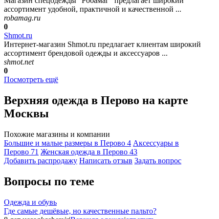
Магазин спецодежды "Робамаг" предлагает широкий
ассортимент удобной, практичной и качественной ...
robamag.ru
0
Shmot.ru
Интернет-магазин Shmot.ru предлагает клиентам широкий
ассортимент брендовой одежды и аксессуаров ...
shmot.net
0
Посмотреть ещё
Верхняя одежда в Перово на карте
Москвы
Похожие магазины и компании
Большие и малые размеры в Перово
4
Аксессуары в
Перово
71
Женская одежда в Перово
43
Добавить раcпродажу
Написать отзыв
Задать вопрос
Вопросы по теме
Одежда и обувь
Где самые дешёвые, но качественные пальто?