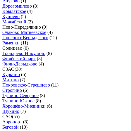
Внуково
(
1
)
Дорогомилово
(
8
)
Крылатское
(
4
)
Кунцево
(
5
)
Можайский
(
2
)
Ново-Переделкино (
0
)
Очаково-Матвеевское
(
4
)
Проспект Вернадского
(
12
)
Раменки
(
11
)
Солнцево (
0
)
Тропарёво-Никулино
(
8
)
Филёвский парк
(
8
)
Фили-Давыдково
(
4
)
СЗАО
(
30
)
Куркино
(
6
)
Митино
(
7
)
Покровское-Стрешнево
(
11
)
Строгино
(
6
)
Тушино Северное
(
8
)
Тушино Южное
(
8
)
Хорошёво-Мневники
(
6
)
Щукино
(
7
)
САО
(
55
)
Аэропорт
(
8
)
Беговой
(
10
)