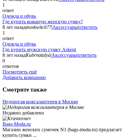
1
ответ
Одежда и обувь
Где купить кожаную женскую сумку?
8 лет назад
moskwitch77
|
Аксессуары
|
ответить
1
ответ
Одежда и обувь
Где купить мужскую сумку Askent
8 лет назад
Kubrnatalya
|
Аксессуары
|
ответить
0
ответов
Посмотреть ещё
Добавить компанию
Смотрите также
Недорогая кожгалантерея в Москве
Недавно добавлено
Bags-Moda.ru
Магазин женских сумочек N1 (bags-moda.ru) предлагает
купить сумки ...