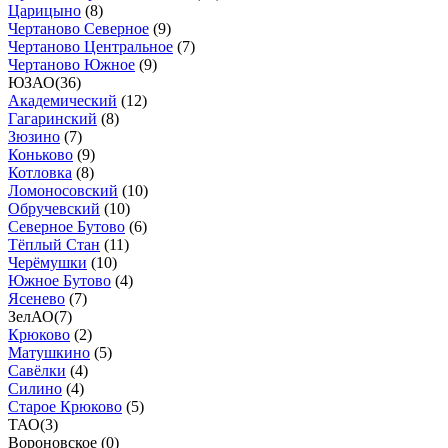
Царицыно
(
8
)
Чертаново Северное
(
9
)
Чертаново Центральное
(
7
)
Чертаново Южное
(
9
)
ЮЗАО
(
36
)
Академический
(
12
)
Гагаринский
(
8
)
Зюзино
(
7
)
Коньково
(
9
)
Котловка
(
8
)
Ломоносовский
(
10
)
Обручевский
(
10
)
Северное Бутово
(
6
)
Тёплый Стан
(
11
)
Черёмушки
(
10
)
Южное Бутово
(
4
)
Ясенево
(
7
)
ЗелАО
(
7
)
Крюково
(
2
)
Матушкино
(
5
)
Савёлки
(
4
)
Силино
(
4
)
Старое Крюково
(
5
)
ТАО
(
3
)
Вороновское (
0
)