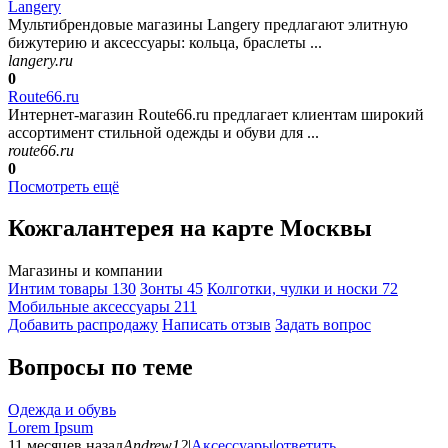
Langery
Мультибрендовые магазины Langery предлагают элитную
бижутерию и аксессуары: кольца, браслеты ...
langery.ru
0
Route66.ru
Интернет-магазин Route66.ru предлагает клиентам широкий
ассортимент стильной одежды и обуви для ...
route66.ru
0
Посмотреть ещё
Кожгалантерея на карте Москвы
Магазины и компании
Интим товары
130
Зонты
45
Колготки, чулки и носки
72
Мобильные аксессуары
211
Добавить раcпродажу
Написать отзыв
Задать вопрос
Вопросы по теме
Одежда и обувь
Lorem Ipsum
11 месяцев назад
Andrew12
|
Аксессуары
|
ответить