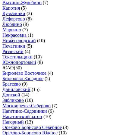
Выхино-Жулебино
(
7
)
Капотня
(
5
)
Кузьминки
(
3
)
Лефортово
(
8
)
Люблино
(
8
)
Марьино
(
7
)
Некрасовка
(
1
)
Нижегородский
(
10
)
Печатники
(
5
)
Рязанский
(
4
)
Текстильщики
(
10
)
Южнопортовый
(
8
)
ЮАО
(
50
)
Бирюлёво Восточное
(
4
)
Бирюлёво Западное
(
5
)
Братеево
(
9
)
Даниловский
(
15
)
Донской
(
14
)
Зябликово
(
10
)
Москворечье-Сабурово
(
7
)
Нагатино-Садовники
(
6
)
Нагатинский затон
(
10
)
Нагорный
(
13
)
Орехово-Борисово Северное
(
8
)
Орехово-Борисово Южное
(
10
)