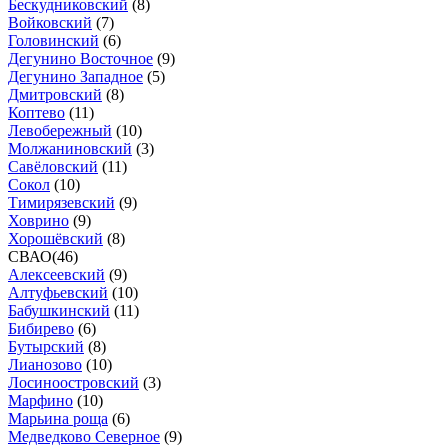
Бескудниковский
(
8
)
Войковский
(
7
)
Головинский
(
6
)
Дегунино Восточное
(
9
)
Дегунино Западное
(
5
)
Дмитровский
(
8
)
Коптево
(
11
)
Левобережный
(
10
)
Молжаниновский
(
3
)
Савёловский
(
11
)
Сокол
(
10
)
Тимирязевский
(
9
)
Ховрино
(
9
)
Хорошёвский
(
8
)
СВАО
(
46
)
Алексеевский
(
9
)
Алтуфьевский
(
10
)
Бабушкинский
(
11
)
Бибирево
(
6
)
Бутырский
(
8
)
Лианозово
(
10
)
Лосиноостровский
(
3
)
Марфино
(
10
)
Марьина роща
(
6
)
Медведково Северное
(
9
)