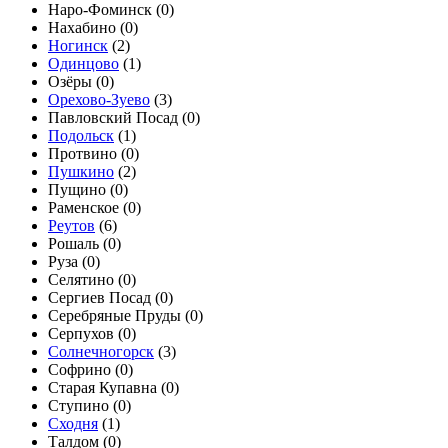
Наро-Фоминск (
0
)
Нахабино (
0
)
Ногинск
(
2
)
Одинцово
(
1
)
Озёры (
0
)
Орехово-Зуево
(
3
)
Павловский Посад (
0
)
Подольск
(
1
)
Протвино (
0
)
Пушкино
(
2
)
Пущино (
0
)
Раменское (
0
)
Реутов
(
6
)
Рошаль (
0
)
Руза (
0
)
Селятино (
0
)
Сергиев Посад (
0
)
Серебряные Пруды (
0
)
Серпухов (
0
)
Солнечногорск
(
3
)
Софрино (
0
)
Старая Купавна (
0
)
Ступино (
0
)
Сходня
(
1
)
Талдом (
0
)