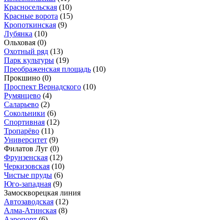
Красносельская
(10)
Красные ворота
(15)
Кропоткинская
(9)
Лубянка
(10)
Ольховая
(0)
Охотный ряд
(13)
Парк культуры
(19)
Преображенская площадь
(10)
Прокшино
(0)
Проспект Вернадского
(10)
Румянцево
(4)
Саларьево
(2)
Сокольники
(6)
Спортивная
(12)
Тропарёво
(11)
Университет
(9)
Филатов Луг
(0)
Фрунзенская
(12)
Черкизовская
(10)
Чистые пруды
(6)
Юго-западная
(9)
Замоскворецкая линия
Автозаводская
(12)
Алма-Атинская
(8)
Аэропорт
(6)