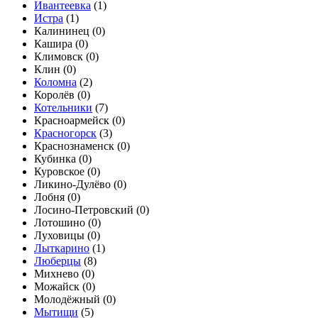
Ивантеевка
(
1
)
Истра
(
1
)
Калининец (
0
)
Кашира (
0
)
Климовск (
0
)
Клин (
0
)
Коломна
(
2
)
Королёв (
0
)
Котельники
(
7
)
Красноармейск (
0
)
Красногорск
(
3
)
Краснознаменск (
0
)
Кубинка (
0
)
Куровское (
0
)
Ликино-Дулёво (
0
)
Лобня (
0
)
Лосино-Петровский (
0
)
Лотошино (
0
)
Луховицы (
0
)
Лыткарино
(
1
)
Люберцы
(
8
)
Михнево (
0
)
Можайск (
0
)
Молодёжный (
0
)
Мытищи
(
5
)