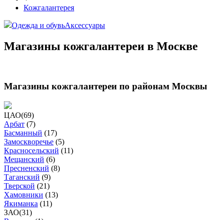
Кожгалантерея
Одежда и обувь
Аксессуары
Магазины кожгалантереи в Москве
Магазины кожгалантереи по районам Москвы
ЦАО
(
69
)
Арбат
(
7
)
Басманный
(
17
)
Замоскворечье
(
5
)
Красносельский
(
11
)
Мещанский
(
6
)
Пресненский
(
8
)
Таганский
(
9
)
Тверской
(
21
)
Хамовники
(
13
)
Якиманка
(
11
)
ЗАО
(
31
)