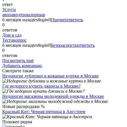
ответ
Услуги
авпоавпдтроылпрпыр
6 месяцев назад
testlogin0
|
Прочее
|
ответить
0
ответов
Дом и сад
Тестовопрос
6 месяцев назад
testlogin0
|
Безопасность
|
ответить
0
ответов
Посмотреть ещё
Добавить компанию
Смотрите также
Недорогие дубленки и кожаные куртки в Москве
Где недорого купить джинсы в Москве?
Недорогие магазины молодежной одежды в Москве
Новые распродажи %
Красный Кит: Черная пятница в Ангстрем
Похожее рядом