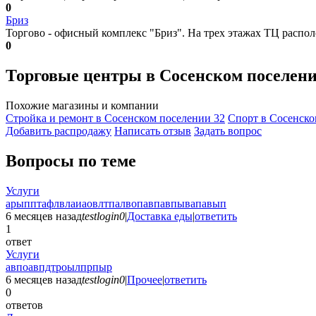
0
Бриз
Торгово - офисный комплекс "Бриз". На трех этажах ТЦ распол
0
Торговые центры в Сосенском поселен
Похожие магазины и компании
Стройка и ремонт в Сосенском поселении
32
Спорт в Сосенск
Добавить раcпродажу
Написать отзыв
Задать вопрос
Вопросы по теме
Услуги
арыпптафлвлаиаовлтпалвопавпавпывапавып
6 месяцев назад
testlogin0
|
Доставка еды
|
ответить
1
ответ
Услуги
авпоавпдтроылпрпыр
6 месяцев назад
testlogin0
|
Прочее
|
ответить
0
ответов