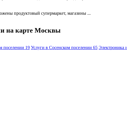
ожены продуктовый супермаркет, магазины ...
ии на карте Москвы
ом поселении
19
Услуги в Сосенском поселении
65
Электроника 