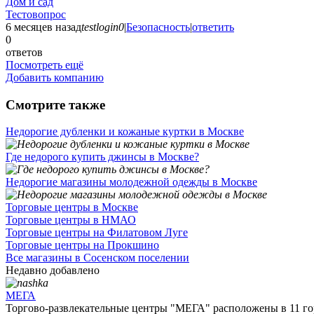
Дом и сад
Тестовопрос
6 месяцев назад
testlogin0
|
Безопасность
|
ответить
0
ответов
Посмотреть ещё
Добавить компанию
Смотрите также
Недорогие дубленки и кожаные куртки в Москве
Где недорого купить джинсы в Москве?
Недорогие магазины молодежной одежды в Москве
Торговые центры в Москве
Торговые центры в НМАО
Торговые центры на Филатовом Луге
Торговые центры на Прокшино
Все магазины в Сосенском поселении
Недавно добавлено
МЕГА
Торгово-развлекательные центры "МЕГА" расположены в 11 гор