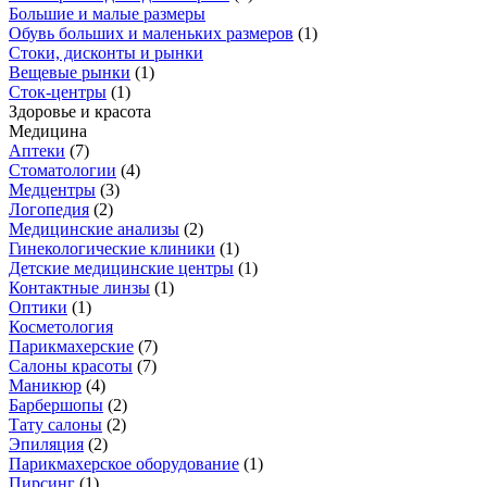
Большие и малые размеры
Обувь больших и маленьких размеров
(
1
)
Стоки, дисконты и рынки
Вещевые рынки
(
1
)
Сток-центры
(
1
)
Здоровье и красота
Медицина
Аптеки
(
7
)
Стоматологии
(
4
)
Медцентры
(
3
)
Логопедия
(
2
)
Медицинские анализы
(
2
)
Гинекологические клиники
(
1
)
Детские медицинские центры
(
1
)
Контактные линзы
(
1
)
Оптики
(
1
)
Косметология
Парикмахерские
(
7
)
Салоны красоты
(
7
)
Маникюр
(
4
)
Барбершопы
(
2
)
Тату салоны
(
2
)
Эпиляция
(
2
)
Парикмахерское оборудование
(
1
)
Пирсинг
(
1
)