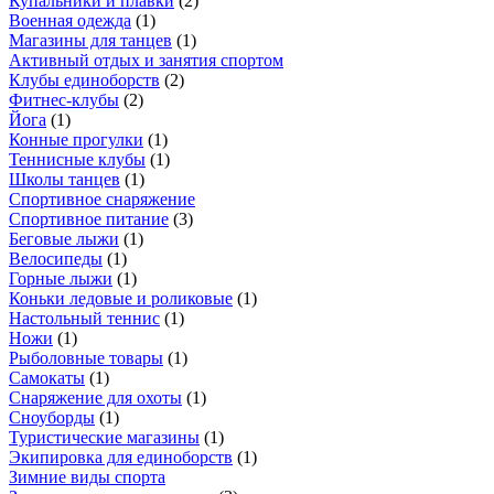
Купальники и плавки
(
2
)
Военная одежда
(
1
)
Магазины для танцев
(
1
)
Активный отдых и занятия спортом
Клубы единоборств
(
2
)
Фитнес-клубы
(
2
)
Йога
(
1
)
Конные прогулки
(
1
)
Теннисные клубы
(
1
)
Школы танцев
(
1
)
Спортивное снаряжение
Спортивное питание
(
3
)
Беговые лыжи
(
1
)
Велосипеды
(
1
)
Горные лыжи
(
1
)
Коньки ледовые и роликовые
(
1
)
Настольный теннис
(
1
)
Ножи
(
1
)
Рыболовные товары
(
1
)
Самокаты
(
1
)
Снаряжение для охоты
(
1
)
Сноуборды
(
1
)
Туристические магазины
(
1
)
Экипировка для единоборств
(
1
)
Зимние виды спорта