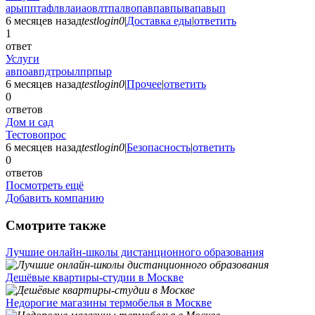
арыпптафлвлаиаовлтпалвопавпавпывапавып
6 месяцев назад
testlogin0
|
Доставка еды
|
ответить
1
ответ
Услуги
авпоавпдтроылпрпыр
6 месяцев назад
testlogin0
|
Прочее
|
ответить
0
ответов
Дом и сад
Тестовопрос
6 месяцев назад
testlogin0
|
Безопасность
|
ответить
0
ответов
Посмотреть ещё
Добавить компанию
Смотрите также
Лучшие онлайн-школы дистанционного образования
Дешёвые квартиры-студии в Москве
Недорогие магазины термобелья в Москве