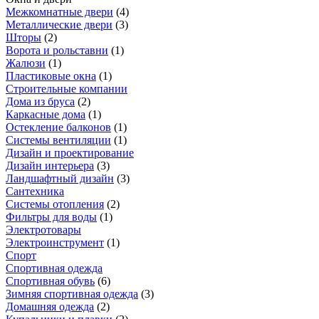
Межкомнатные двери
(
4
)
Металлические двери
(
3
)
Шторы
(
2
)
Ворота и рольставни
(
1
)
Жалюзи
(
1
)
Пластиковые окна
(
1
)
Строительные компании
Дома из бруса
(
2
)
Каркасные дома
(
1
)
Остекление балконов
(
1
)
Системы вентиляции
(
1
)
Дизайн и проектирование
Дизайн интерьера
(
3
)
Ландшафтный дизайн
(
3
)
Сантехника
Системы отопления
(
2
)
Фильтры для воды
(
1
)
Электротовары
Электроинструмент
(
1
)
Спорт
Спортивная одежда
Спортивная обувь
(
6
)
Зимняя спортивная одежда
(
3
)
Домашняя одежда
(
2
)