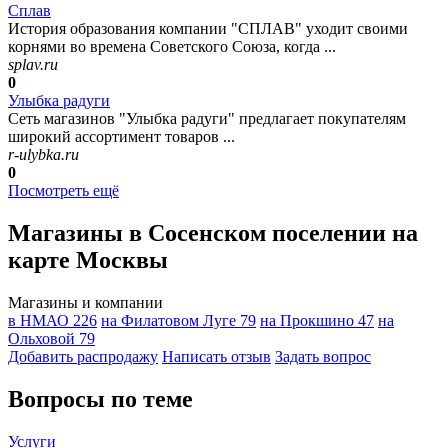
Сплав
История образования компании "СПЛАВ" уходит своими
корнями во времена Советского Союза, когда ...
splav.ru
0
Улыбка радуги
Сеть магазинов "Улыбка радуги" предлагает покупателям
широкий ассортимент товаров ...
r-ulybka.ru
0
Посмотреть ещё
Магазины в Сосенском поселении на
карте Москвы
Магазины и компании
в НМАО
226
на Филатовом Луге
79
на Прокшино
47
на
Ольховой
79
Добавить раcпродажу
Написать отзыв
Задать вопрос
Вопросы по теме
Услуги