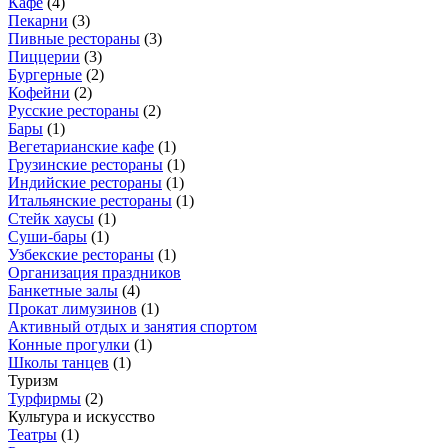
Кафе
(
4
)
Пекарни
(
3
)
Пивные рестораны
(
3
)
Пиццерии
(
3
)
Бургерные
(
2
)
Кофейни
(
2
)
Русские рестораны
(
2
)
Бары
(
1
)
Вегетарианские кафе
(
1
)
Грузинские рестораны
(
1
)
Индийские рестораны
(
1
)
Итальянские рестораны
(
1
)
Стейк хаусы
(
1
)
Суши-бары
(
1
)
Узбекские рестораны
(
1
)
Организация праздников
Банкетные залы
(
4
)
Прокат лимузинов
(
1
)
Активный отдых и занятия спортом
Конные прогулки
(
1
)
Школы танцев
(
1
)
Туризм
Турфирмы
(
2
)
Культура и искусство
Театры
(
1
)