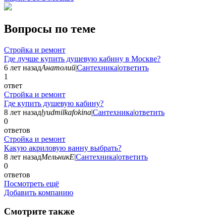
Вопросы по теме
Стройка и ремонт
Где лучше купить душевую кабину в Москве?
6 лет назад
Анатолий
|
Сантехника
|
ответить
1
ответ
Стройка и ремонт
Где купить душевую кабину?
8 лет назад
lyudmilkafokina
|
Сантехника
|
ответить
0
ответов
Стройка и ремонт
Какую акриловую ванну выбрать?
8 лет назад
МельникЕ
|
Сантехника
|
ответить
0
ответов
Посмотреть ещё
Добавить компанию
Смотрите также