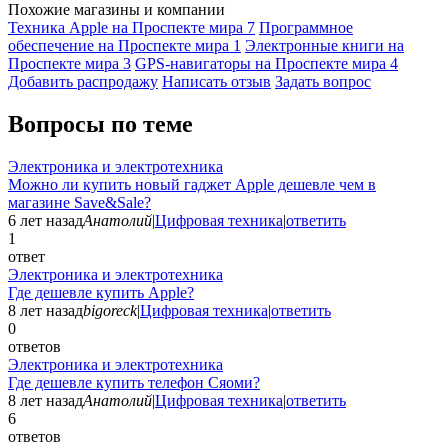
Похожие магазины и компании
Техника Apple на Проспекте мира
7
Программное
обеспечение на Проспекте мира
1
Электронные книги на
Проспекте мира
3
GPS-навигаторы на Проспекте мира
4
Добавить раcпродажу
Написать отзыв
Задать вопрос
Вопросы по теме
Электроника и электротехника
Можно ли купить новый гаджет Apple дешевле чем в
магазине Save&Sale?
6 лет назад
Анатолий
|
Цифровая техника
|
ответить
1
ответ
Электроника и электротехника
Где дешевле купить Apple?
8 лет назад
bigoreck
|
Цифровая техника
|
ответить
0
ответов
Электроника и электротехника
Где дешевле купить телефон Сяоми?
8 лет назад
Анатолий
|
Цифровая техника
|
ответить
6
ответов