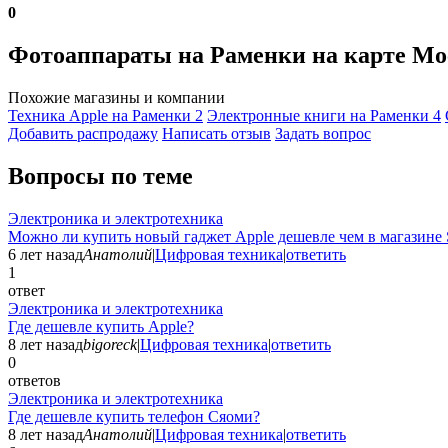
0
Фотоаппараты на Раменки на карте М
Похожие магазины и компании
Техника Apple на Раменки
2
Электронные книги на Раменки
4
Добавить раcпродажу
Написать отзыв
Задать вопрос
Вопросы по теме
Электроника и электротехника
Можно ли купить новый гаджет Apple дешевле чем в магазине 
6 лет назад
Анатолий
|
Цифровая техника
|
ответить
1
ответ
Электроника и электротехника
Где дешевле купить Apple?
8 лет назад
bigoreck
|
Цифровая техника
|
ответить
0
ответов
Электроника и электротехника
Где дешевле купить телефон Сяоми?
8 лет назад
Анатолий
|
Цифровая техника
|
ответить