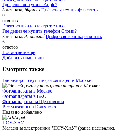
Где дешевле купить Apple?
8 лет назад
bigoreck
|
Цифровая техника
|
ответить
0
ответов
Электроника и электротехника
Где дешевле купить телефон Сяоми?
8 лет назад
Анатолий
|
Цифровая техника
|
ответить
6
ответов
Посмотреть ещё
Добавить компанию
Смотрите также
Где недорого купить фотоаппарат в Москве?
Фотоаппараты в Москве
Фотоаппараты в ВАО
Фотоаппараты на Щелковской
Все магазины в Гольяново
Недавно добавлено
НОУ-ХАУ
Магазины электроники "НОУ-ХАУ" (ранее назывались