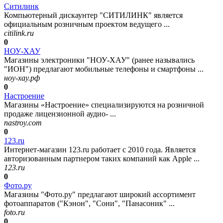
Ситилинк
Компьютерный дискаунтер "СИТИЛИНК" является
официальным розничным проектом ведущего ...
citilink.ru
0
НОУ-ХАУ
Магазины электроники "НОУ-ХАУ" (ранее назывались
"ИОН") предлагают мобильные телефоны и смартфоны ...
ноу-хау.рф
0
Настроение
Магазины «Настроение» специализируются на розничной
продаже лицензионной аудио- ...
nastroy.com
0
123.ru
Интернет-магазин 123.ru работает с 2010 года. Является
авторизованным партнером таких компаний как Apple ...
123.ru
0
Фото.ру
Магазины "Фото.ру" предлагают широкий ассортимент
фотоаппаратов ("Кэнон", "Сони", "Панасоник" ...
foto.ru
0