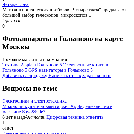
Четыре глаза
Магазины оптических приборов "Четыре глаза" предлагают
большой выбор телескопов, микроскопов ...
4glaza.ru
0
Фотоаппараты в Гольяново на карте
Москвы
Похожие магазины и компании
Техника Apple в Гольяново
5
Электронные книги в
Гольяново
5
GPS-навигаторы в Гольяново
5
Добавить раcпродажу
Написать отзыв
Задать вопрос
Вопросы по теме
Электроника и электротехника
Можно ли купить новый гаджет Apple дешевле чем в
магазине Save&Sale?
6 лет назад
Анатолий
|
Цифровая техника
|
ответить
1
ответ
Электроника и электротехника