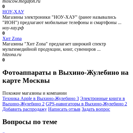
moscow.megafon.ru
0
НОУ-ХАУ
Магазины электроники "НОУ-ХАУ" (ранее назывались
"ИОН") предлагают мобильные телефоны и смартфоны ...
ноу-хау.рф
0
Хит Zona
Магазины "Хит Zona" предлагает широкий спектр
мультимедийной продукции, книг, сувениров ...
hitzona.ru
0
Фотоаппараты в Выхино-Жулебино на
карте Москвы
Похожие магазины и компании
Техника Apple в Выхино-Жулебино
3
Электронные книги в
Выхино-Жулебино
2
GPS-навигаторы в Выхино-Жулебино
2
Добавить раcпродажу
Написать отзыв
Задать вопрос
Вопросы по теме