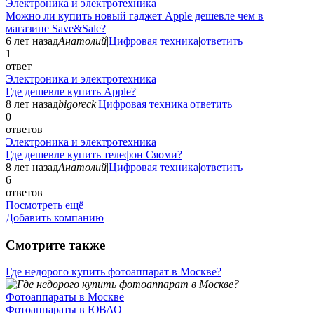
Электроника и электротехника
Можно ли купить новый гаджет Apple дешевле чем в
магазине Save&Sale?
6 лет назад
Анатолий
|
Цифровая техника
|
ответить
1
ответ
Электроника и электротехника
Где дешевле купить Apple?
8 лет назад
bigoreck
|
Цифровая техника
|
ответить
0
ответов
Электроника и электротехника
Где дешевле купить телефон Сяоми?
8 лет назад
Анатолий
|
Цифровая техника
|
ответить
6
ответов
Посмотреть ещё
Добавить компанию
Смотрите также
Где недорого купить фотоаппарат в Москве?
Фотоаппараты в Москве
Фотоаппараты в ЮВАО