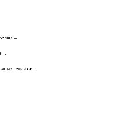
жных ...
...
дных вещей от ...