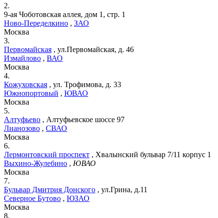
2.
9-ая Чоботовская аллея, дом 1, стр. 1
Ново-Переделкино
,
ЗАО
Москва
3.
Первомайская
,
ул.Первомайская, д. 46
Измайлово
,
ВАО
Москва
4.
Кожуховская
,
ул. Трофимова, д. 33
Южнопортовый
,
ЮВАО
Москва
5.
Алтуфьево
,
Алтуфьевское шоссе 97
Лианозово
,
СВАО
Москва
6.
Лермонтовский проспект
,
Хвалынский бульвар 7/11 корпус 1
Выхино-Жулебино
,
ЮВАО
Москва
7.
Бульвар Дмитрия Донского
,
ул.Грина, д.11
Северное Бутово
,
ЮЗАО
Москва
8.