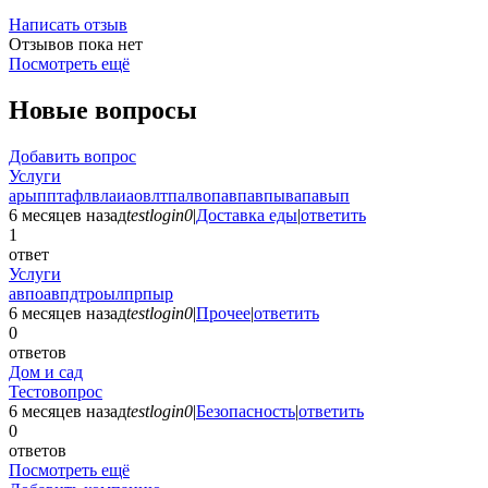
Написать отзыв
Отзывов пока нет
Посмотреть ещё
Новые вопросы
Добавить вопрос
Услуги
арыпптафлвлаиаовлтпалвопавпавпывапавып
6 месяцев назад
testlogin0
|
Доставка еды
|
ответить
1
ответ
Услуги
авпоавпдтроылпрпыр
6 месяцев назад
testlogin0
|
Прочее
|
ответить
0
ответов
Дом и сад
Тестовопрос
6 месяцев назад
testlogin0
|
Безопасность
|
ответить
0
ответов
Посмотреть ещё