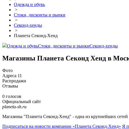
Одежда и обувь
>
Стоки, дисконты и рынки
>
Секонд-хенды
>
Планета Секонд-Хенд
Одежда и обувь
Стоки, дисконты и рынки
Секонд-хенды
Магазины Планета Секонд Хенд в Мос
Фото
Адреса
11
Распродажи
Отзывы
0 голосов
Официальный сайт
planeta-sh.ru
Магазины "Планета Секонд-Хенд" - одна из крупнейших сетей м
Подписаться на новости
компании «Планета Секонд-Хенд»
Я п