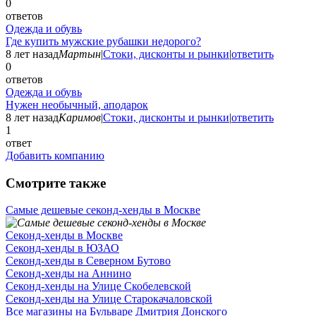
0
ответов
Одежда и обувь
Где купить мужские рубашки недорого?
8 лет назад
Мартын
|
Стоки, дисконты и рынки
|
ответить
0
ответов
Одежда и обувь
Нужен необычный, аподарок
8 лет назад
Каримов
|
Стоки, дисконты и рынки
|
ответить
1
ответ
Добавить компанию
Смотрите также
Самые дешевые секонд-хенды в Москве
Секонд-хенды в Москве
Секонд-хенды в ЮЗАО
Секонд-хенды в Северном Бутово
Секонд-хенды на Аннино
Секонд-хенды на Улице Скобелевской
Секонд-хенды на Улице Старокачаловской
Все магазины на Бульваре Дмитрия Донского