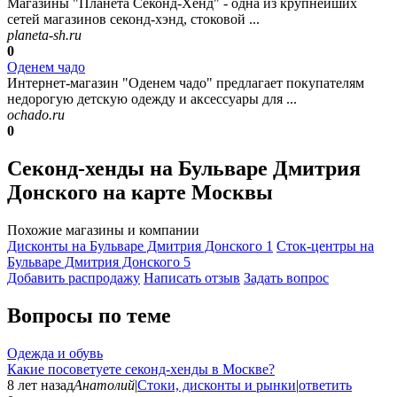
Магазины "Планета Секонд-Хенд" - одна из крупнейших
сетей магазинов секонд-хэнд, стоковой ...
planeta-sh.ru
0
Оденем чадо
Интернет-магазин "Оденем чадо" предлагает покупателям
недорогую детскую одежду и аксессуары для ...
ochado.ru
0
Секонд-хенды на Бульваре Дмитрия
Донского на карте Москвы
Похожие магазины и компании
Дисконты на Бульваре Дмитрия Донского
1
Сток-центры на
Бульваре Дмитрия Донского
5
Добавить раcпродажу
Написать отзыв
Задать вопрос
Вопросы по теме
Одежда и обувь
Какие посоветуете секонд-хенды в Москве?
8 лет назад
Анатолий
|
Стоки, дисконты и рынки
|
ответить