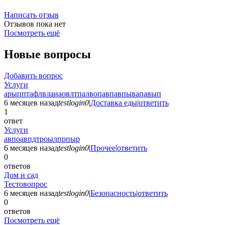
Написать отзыв
Отзывов пока нет
Посмотреть ещё
Новые вопросы
Добавить вопрос
Услуги
арыпптафлвлаиаовлтпалвопавпавпывапавып
6 месяцев назад
testlogin0
|
Доставка еды
|
ответить
1
ответ
Услуги
авпоавпдтроылпрпыр
6 месяцев назад
testlogin0
|
Прочее
|
ответить
0
ответов
Дом и сад
Тестовопрос
6 месяцев назад
testlogin0
|
Безопасность
|
ответить
0
ответов
Посмотреть ещё