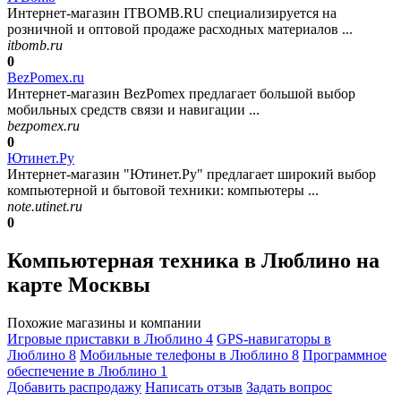
Интернет-магазин ITBOMB.RU специализируется на
розничной и оптовой продаже расходных материалов ...
itbomb.ru
0
BezPomex.ru
Интернет-магазин BezPomex предлагает большой выбор
мобильных средств связи и навигации ...
bezpomex.ru
0
Ютинет.Ру
Интернет-магазин "Ютинет.Ру" предлагает широкий выбор
компьютерной и бытовой техники: компьютеры ...
note.utinet.ru
0
Компьютерная техника в Люблино на
карте Москвы
Похожие магазины и компании
Игровые приставки в Люблино
4
GPS-навигаторы в
Люблино
8
Мобильные телефоны в Люблино
8
Программное
обеспечение в Люблино
1
Добавить раcпродажу
Написать отзыв
Задать вопрос