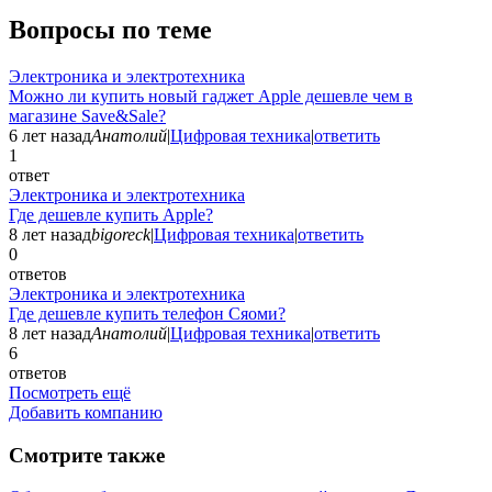
Вопросы по теме
Электроника и электротехника
Можно ли купить новый гаджет Apple дешевле чем в
магазине Save&Sale?
6 лет назад
Анатолий
|
Цифровая техника
|
ответить
1
ответ
Электроника и электротехника
Где дешевле купить Apple?
8 лет назад
bigoreck
|
Цифровая техника
|
ответить
0
ответов
Электроника и электротехника
Где дешевле купить телефон Сяоми?
8 лет назад
Анатолий
|
Цифровая техника
|
ответить
6
ответов
Посмотреть ещё
Добавить компанию
Смотрите также