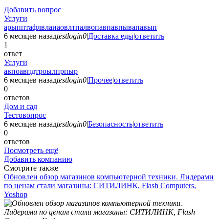
Добавить вопрос
Услуги
арыпптафлвлаиаовлтпалвопавпавпывапавып
6 месяцев назад
testlogin0
|
Доставка еды
|
ответить
1
ответ
Услуги
авпоавпдтроылпрпыр
6 месяцев назад
testlogin0
|
Прочее
|
ответить
0
ответов
Дом и сад
Тестовопрос
6 месяцев назад
testlogin0
|
Безопасность
|
ответить
0
ответов
Посмотреть ещё
Добавить компанию
Смотрите также
Обновлен обзор магазинов компьютерной техники. Лидерами
по ценам стали магазины: СИТИЛИНК, Flash Computers,
Yoshop