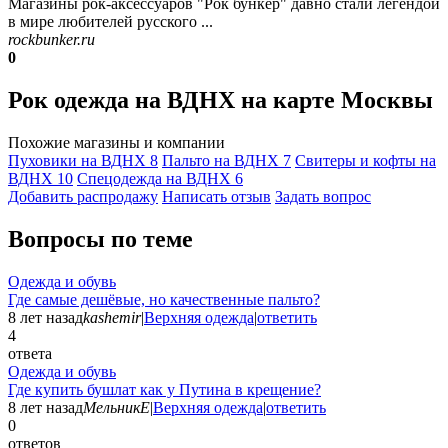
Магазины рок-аксессуаров "Рок бункер" давно стали легендой
в мире любителей русского ...
rockbunker.ru
0
Рок одежда на ВДНХ на карте Москвы
Похожие магазины и компании
Пуховики на ВДНХ
8
Пальто на ВДНХ
7
Свитеры и кофты на
ВДНХ
10
Спецодежда на ВДНХ
6
Добавить раcпродажу
Написать отзыв
Задать вопрос
Вопросы по теме
Одежда и обувь
Где самые дешёвые, но качественные пальто?
8 лет назад
kashemir
|
Верхняя одежда
|
ответить
4
ответа
Одежда и обувь
Где купить бушлат как у Путина в крещение?
8 лет назад
МельникЕ
|
Верхняя одежда
|
ответить
0
ответов