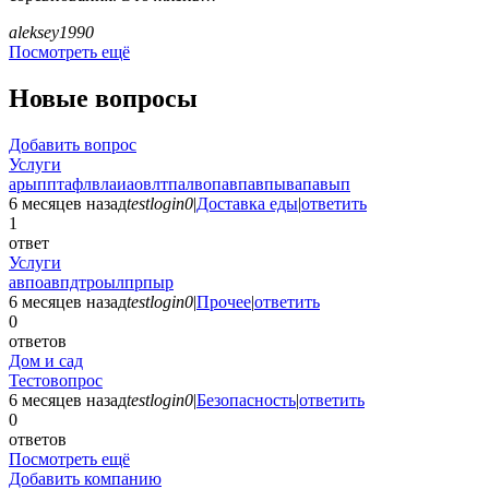
aleksey1990
Посмотреть ещё
Новые вопросы
Добавить вопрос
Услуги
арыпптафлвлаиаовлтпалвопавпавпывапавып
6 месяцев назад
testlogin0
|
Доставка еды
|
ответить
1
ответ
Услуги
авпоавпдтроылпрпыр
6 месяцев назад
testlogin0
|
Прочее
|
ответить
0
ответов
Дом и сад
Тестовопрос
6 месяцев назад
testlogin0
|
Безопасность
|
ответить
0
ответов
Посмотреть ещё
Добавить компанию