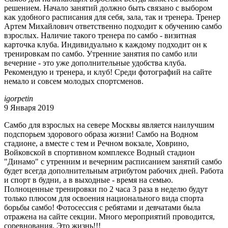
решением. Начало занятий должно быть связано с выбором
как удобного расписания для себя, зала, так и тренера. Тренер
Артем Михайлович ответственно подходит к обучению самбо
взрослых. Наличие такого тренера по самбо - визитная
карточка клуба. Индивидуально к каждому подходит он к
тренировкам по самбо. Утренние занятия по самбо или
вечерние - это уже дополнительные удобства клуба.
Рекомендую и тренера, и клуб! Среди фотографий на сайте
немало и совсем молодых спортсменов.
igorpetin
9 Января 2019
Самбо для взрослых на севере Москвы является наилучшим
подспорьем здорового образа жизни! Самбо на Водном
стадионе, а вместе с тем и Речном вокзале, Ховрино,
Войковской в спортивном комплексе Водный стадион
"Динамо" с утренним и вечерним расписанием занятий самбо
будет всегда дополнительным атрибутом рабочих дней. Работа
и спорт в будни, а в выходные - время на семью.
Полноценные тренировки по 2 часа 3 раза в неделю будут
только плюсом для освоения национального вида спорта
борьбы самбо! Фотосессия с ребятами и девчатами была
отражена на сайте секции. Много мероприятий проводится,
соревнования. Это жизнь!!!