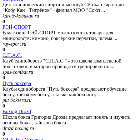
Детско-юношеский спортивный клуб Сётокан каратэ-до
"Кобу-Кан - Тигрёнок" - филиал МОО "Союз ...
karate-kobukan.ru
0
РЭЙ-СПОРТ
В магазине РЭЙ-СПОРТ можно купить товары для
единоборств: кимоно, боксёрские перчатки, шлема ...
ray-sport.ru
0
С.П.А.С.
Клуб единоборств "С.П.А.С." - это школа комплексной
подготовки, в которой проводятся тренировки по ...
spas-combat.ru
0
Путь боксера
Клубы единоборств "Путь боксера" предлагают обучение
боксу, тайскому боксу, а также кикбоксингу ...
put-boksera.ru
0
Boxing Drozd
Школа бокса Григория Дрозда предлагает понять и изучить
основы бокса, тайского бокса ...
drozd-boxing.ru
0
МСК Три Медведя