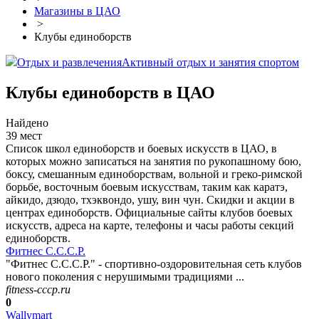
Магазины в ЦАО
>
Клубы единоборств
Отдых и развлечения
Активный отдых и занятия спортом
Клубы единоборств в ЦАО
Найдено
39 мест
Список школ единоборств и боевых искусств в ЦАО, в
которых можно записаться на занятия по рукопашному бою,
боксу, смешанным единоборствам, вольной и греко-римской
борьбе, восточным боевым искусствам, таким как каратэ,
айкидо, дзюдо, тхэквондо, ушу, вин чун. Скидки и акции в
центрах единоборств. Официальные сайты клубов боевых
искусств, адреса на карте, телефоны и часы работы секций
единоборств.
Фитнес С.С.С.Р.
"Фитнес С.С.С.Р." - спортивно-оздоровительная сеть клубов
нового поколения с нерушимыми традициями ...
fitness-cccp.ru
0
Wallymart