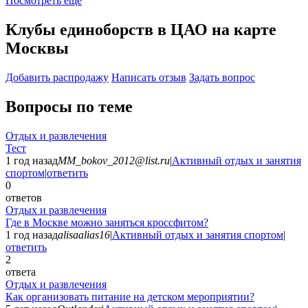
Посмотреть ещё
Клубы единоборств в ЦАО на карте
Москвы
Добавить раcпродажу
Написать отзыв
Задать вопрос
Вопросы по теме
Отдых и развлечения
Тест
1 год назад
MM_bokov_2012@list.ru
|
Активный отдых и занятия
спортом
|
ответить
0
ответов
Отдых и развлечения
Где в Москве можно заняться кроссфитом?
1 год назад
alisaalias16
|
Активный отдых и занятия спортом
|
ответить
2
ответа
Отдых и развлечения
Как организовать питание на детском мероприятии?