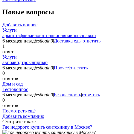
Новые вопросы
Добавить вопрос
Услуги
арыпптафлвлаиаовлтпалвопавпавпывапавып
6 месяцев назад
testlogin0
|
Доставка еды
|
ответить
1
ответ
Услуги
авпоавпдтроылпрпыр
6 месяцев назад
testlogin0
|
Прочее
|
ответить
0
ответов
Дом и сад
Тестовопрос
6 месяцев назад
testlogin0
|
Безопасность
|
ответить
0
ответов
Посмотреть ещё
Добавить компанию
Смотрите также
Где недорого купить сантехнику в Москве?