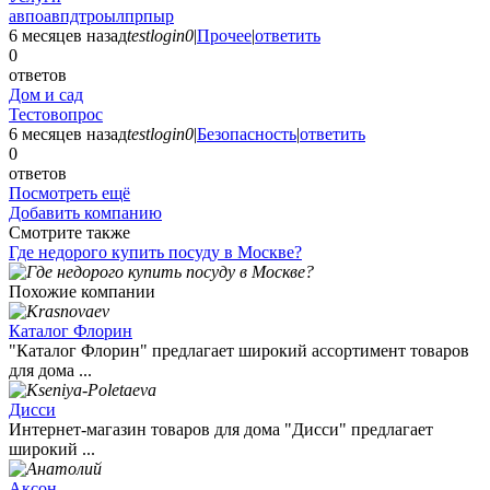
авпоавпдтроылпрпыр
6 месяцев назад
testlogin0
|
Прочее
|
ответить
0
ответов
Дом и сад
Тестовопрос
6 месяцев назад
testlogin0
|
Безопасность
|
ответить
0
ответов
Посмотреть ещё
Добавить компанию
Смотрите также
Где недорого купить посуду в Москве?
Похожие компании
Каталог Флорин
"Каталог Флорин" предлагает широкий ассортимент товаров
для дома ...
Дисси
Интернет-магазин товаров для дома "Дисси" предлагает
широкий ...
Аксон