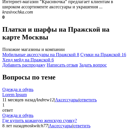
Интернет-магазин "Красивочка" предлагает клиентам в
широком ассортименте аксессуары и украшения ...
krasivochka.com
0
Платки и шарфы на Пражской на
карте Москвы
Похожие магазины и компании
Мобильные аксессуары на Пражской
8
Сумки на Пражской
16
Хенд мейд на Пражской
6
Добавить раcпродажу
Написать отзыв
Задать вопрос
Вопросы по теме
Одежда и обувь
Lorem Ipsum
11 месяцев назад
Andrew12
|
Аксессуары
|
ответить
1
ответ
Одежда и обувь
Где купить кожаную женскую сумку?
8 лет назад
moskwitch77
|
Аксессуары
|
ответить