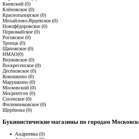
Киевский (
0
)
Клёновское (
0
)
Краснопахорское (
0
)
Михайлово-Ярцевское (
0
)
Новофёдоровское (
0
)
Первомайское (
0
)
Роговское (
0
)
Троицк (
0
)
Щаповское (
0
)
НМАО
(
0
)
Внуковское (
0
)
Воскресенское (
0
)
Десёновское (
0
)
Кокошкино (
0
)
Марушкино (
0
)
Московский (
0
)
Мосрентген (
0
)
Сосенское (
0
)
Филимонковское (
0
)
Щербинка (
0
)
Букинистические магазины по городам Московск
Андреевка (
0
)