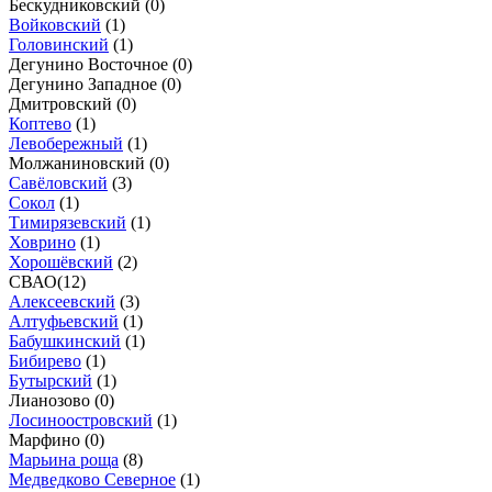
Бескудниковский (
0
)
Войковский
(
1
)
Головинский
(
1
)
Дегунино Восточное (
0
)
Дегунино Западное (
0
)
Дмитровский (
0
)
Коптево
(
1
)
Левобережный
(
1
)
Молжаниновский (
0
)
Савёловский
(
3
)
Сокол
(
1
)
Тимирязевский
(
1
)
Ховрино
(
1
)
Хорошёвский
(
2
)
СВАО
(
12
)
Алексеевский
(
3
)
Алтуфьевский
(
1
)
Бабушкинский
(
1
)
Бибирево
(
1
)
Бутырский
(
1
)
Лианозово (
0
)
Лосиноостровский
(
1
)
Марфино (
0
)
Марьина роща
(
8
)
Медведково Северное
(
1
)