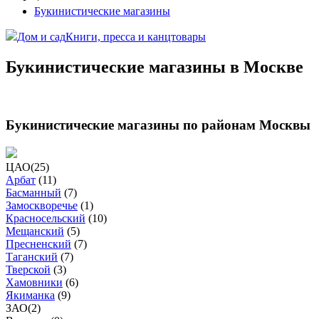
Букинистические магазины
Дом и сад
Книги, пресса и канцтовары
Букинистические магазины в Москве
Букинистические магазины по районам Москвы
ЦАО
(
25
)
Арбат
(
11
)
Басманный
(
7
)
Замоскворечье
(
1
)
Красносельский
(
10
)
Мещанский
(
5
)
Пресненский
(
7
)
Таганский
(
7
)
Тверской
(
3
)
Хамовники
(
6
)
Якиманка
(
9
)
ЗАО
(
2
)