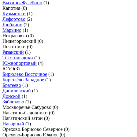
Выхино-Жулебино
(
1
)
Капотня (
0
)
Кузьминки
(
1
)
Лефортово
(
2
)
Люблино
(
2
)
Марьино
(
1
)
Некрасовка (
0
)
Нижегородский (
0
)
Печатники (
0
)
Рязанский
(
1
)
Текстильщики
(
1
)
Южнопортовый
(
4
)
ЮАО
(
3
)
Бирюлёво Восточное
(
1
)
Бирюлёво Западное
(
1
)
Братеево
(
1
)
Даниловский
(
1
)
Донской
(
1
)
Зябликово
(
1
)
Москворечье-Сабурово (
0
)
Нагатино-Садовники (
0
)
Нагатинский затон (
0
)
Нагорный
(
1
)
Орехово-Борисово Северное (
0
)
Орехово-Борисово Южное (
0
)