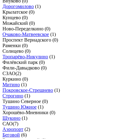
Внуково (
0
)
Дорогомилово
(
1
)
Крылатское (
0
)
Кунцево (
0
)
Можайский (
0
)
Ново-Переделкино (
0
)
Очаково-Матвеевское
(
1
)
Проспект Вернадского (
0
)
Раменки (
0
)
Солнцево (
0
)
Тропарёво-Никулино
(
1
)
Филёвский парк (
0
)
Фили-Давыдково (
0
)
СЗАО
(
2
)
Куркино (
0
)
Митино
(
1
)
Покровское-Стрешнево
(
1
)
Строгино
(
1
)
Тушино Северное (
0
)
Тушино Южное
(
1
)
Хорошёво-Мневники (
0
)
Щукино
(
1
)
САО
(
7
)
Аэропорт
(
2
)
Беговой
(
6
)