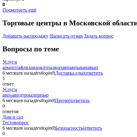
0
Посмотреть ещё
Торговые центры в Московской област
Добавить раcпродажу
Написать отзыв
Задать вопрос
Вопросы по теме
Услуги
арыпптафлвлаиаовлтпалвопавпавпывапавып
6 месяцев назад
testlogin0
|
Доставка еды
|
ответить
1
ответ
Услуги
авпоавпдтроылпрпыр
6 месяцев назад
testlogin0
|
Прочее
|
ответить
0
ответов
Дом и сад
Тестовопрос
6 месяцев назад
testlogin0
|
Безопасность
|
ответить
0