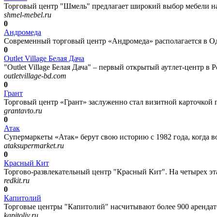
Торговый центр "Шмель" предлагает широкий выбор мебели на
shmel-mebel.ru
0
Андромеда
Современный торговый центр «Андромеда» располагается в Од
0
Outlet Village Белая Дача
"Outlet Village Белая Дача" – первый открытый аутлет-центр в Р
outletvillage-bd.com
0
Грант
Торговый центр «Грант» заслуженно стал визитной карточкой г.
grantavto.ru
0
Атак
Супермаркеты «Атак» берут свою историю с 1982 года, когда в
ataksupermarket.ru
0
Красный Кит
Торгово-развлекательный центр "Красный Кит". На четырех э
redkit.ru
0
Капитолий
Торговые центры "Капитолий" насчитывают более 900 арендаторо
kapitoliy.ru