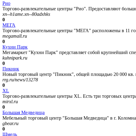
Рио
Торгово-развлекательные центры "Рио". Предоставляют большой
xn--h1ame.xn--80adxhks
0
МЕГА
Торгово-развлекательные центры "МЕГА" расположены в 11 горо
megamall.ru
0
Кухни Парк
Мегамаркет "Кухни Парк" представляет собой крупнейший спе
kuhnipark.ru
0
Пикник
Новый торговый центр "Пикник", общей площадью 20 000 кв. м,
rrg.ru/news/13278
0
XL
Торгово-развлекательные центры XL. Есть три торговых центр
mirxl.ru
0
Большая Медведица
Мебельный торговый центр "Большая Медведица" в г. Коломна 
gbear.ru
0
Шмель