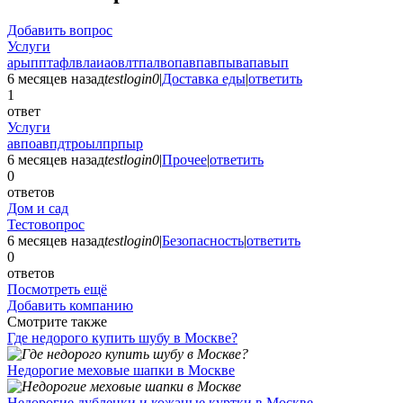
Добавить вопрос
Услуги
арыпптафлвлаиаовлтпалвопавпавпывапавып
6 месяцев назад
testlogin0
|
Доставка еды
|
ответить
1
ответ
Услуги
авпоавпдтроылпрпыр
6 месяцев назад
testlogin0
|
Прочее
|
ответить
0
ответов
Дом и сад
Тестовопрос
6 месяцев назад
testlogin0
|
Безопасность
|
ответить
0
ответов
Посмотреть ещё
Добавить компанию
Смотрите также
Где недорого купить шубу в Москве?
Недорогие меховые шапки в Москве
Недорогие дубленки и кожаные куртки в Москве