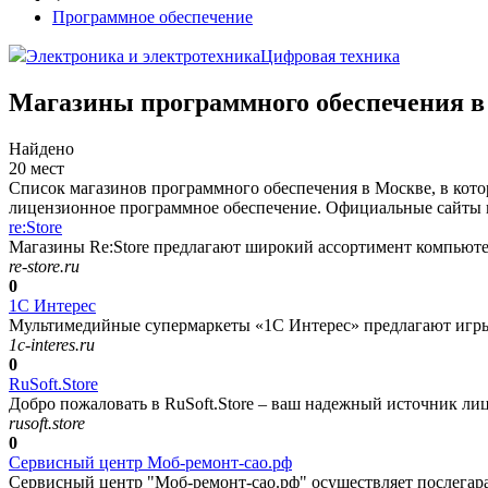
Программное обеспечение
Электроника и электротехника
Цифровая техника
Магазины программного обеспечения в
Найдено
20 мест
Список магазинов программного обеспечения в Москве, в кот
лицензионное программное обеспечение. Официальные сайты ин
re:Store
Магазины Re:Store предлагают широкий ассортимент компьютерн
re-store.ru
0
1С Интерес
Мультимедийные супермаркеты «1С Интерес» предлагают игры 
1c-interes.ru
0
RuSoft.Store
Добро пожаловать в RuSoft.Store – ваш надежный источник ли
rusoft.store
0
Сервисный центр Моб-ремонт-сао.рф
Сервисный центр "Моб-ремонт-сао.рф" осуществляет послегар