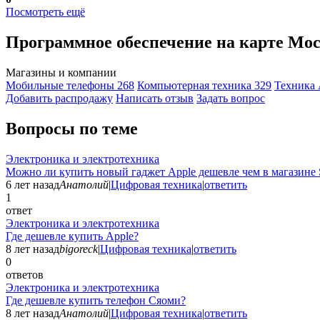
Посмотреть ещё
Программное обеспечение на карте Мо
Магазины и компании
Мобильные телефоны
268
Компьютерная техника
329
Техника 
Добавить раcпродажу
Написать отзыв
Задать вопрос
Вопросы по теме
Электроника и электротехника
Можно ли купить новый гаджет Apple дешевле чем в магазине 
6 лет назад
Анатолий
|
Цифровая техника
|
ответить
1
ответ
Электроника и электротехника
Где дешевле купить Apple?
8 лет назад
bigoreck
|
Цифровая техника
|
ответить
0
ответов
Электроника и электротехника
Где дешевле купить телефон Сяоми?
8 лет назад
Анатолий
|
Цифровая техника
|
ответить