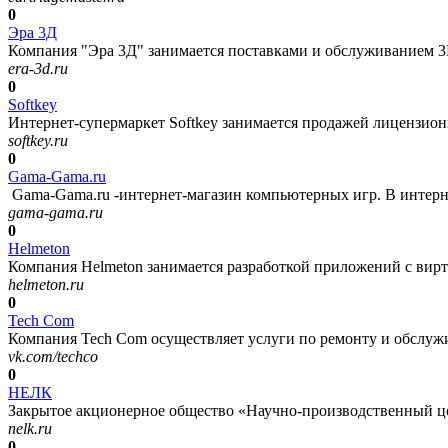
0
Эра 3Д
Компания "Эра 3Д" занимается поставками и обслуживанием 3D 
era-3d.ru
0
Softkey
Интернет-супермаркет Softkey занимается продажей лицензионн
softkey.ru
0
Gama-Gama.ru
Gama-Gama.ru -интернет-магазин компьютерных игр. В интерне
gama-gama.ru
0
Helmeton
Компания Helmeton занимается разработкой приложений с вирту
helmeton.ru
0
Tech Com
Компания Tech Com осуществляет услуги по ремонту и обслуж
vk.com/techco
0
НЕЛК
Закрытое акционерное общество «Научно-производственный ц
nelk.ru
0