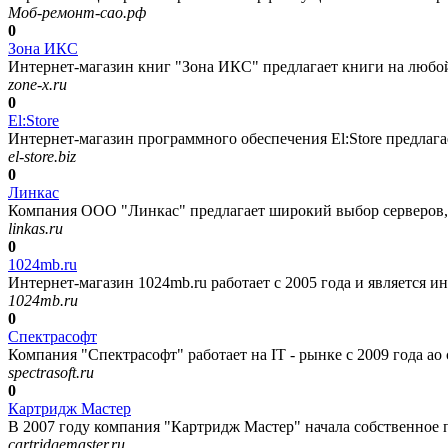
Моб-ремонт-сао.рф
0
Зона ИКС
Интернет-магазин книг "Зона ИКС" предлагает книги на любой 
zone-x.ru
0
El:Store
Интернет-магазин программного обеспечения El:Store предлага
el-store.biz
0
Линкас
Компания ООО "Линкас" предлагает широкий выбор серверов, 
linkas.ru
0
1024mb.ru
Интернет-магазин 1024mb.ru работает с 2005 года и является
1024mb.ru
0
Спектрасофт
Компания "Спектрасофт" работает на IT - рынке с 2009 года а
spectrasoft.ru
0
Картридж Мастер
В 2007 году компания "Картридж Мастер" начала собственное п
cartridgemaster.ru