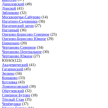
Даниловский
(
49
)
Донской
(
41
)
Зябликово
(
32
)
Москворечье-Сабурово
(
14
)
Нагатино-Садовники
(
36
)
Нагатинский затон
(
27
)
Нагорный
(
36
)
Орехово-Борисово Северное
(
25
)
Орехово-Борисово Южное
(
29
)
Царицыно
(
20
)
Чертаново Северное
(
34
)
Чертаново Центральное
(
30
)
Чертаново Южное
(
27
)
ЮЗАО
(
122
)
Академический
(
41
)
Гагаринский
(
45
)
Зюзино
(
34
)
Коньково
(
33
)
Котловка
(
43
)
Ломоносовский
(
39
)
Обручевский
(
32
)
Северное Бутово
(
18
)
Тёплый Стан
(
35
)
Черёмушки
(
37
)