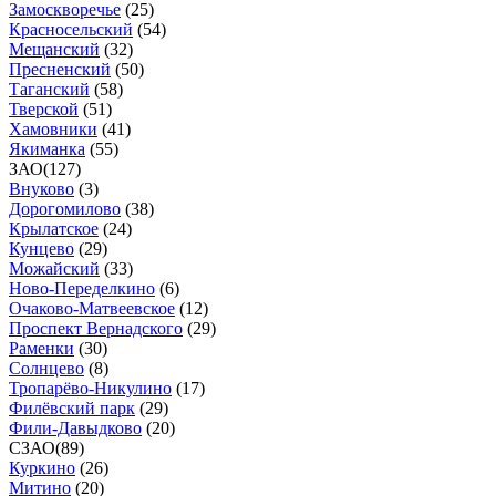
Замоскворечье
(
25
)
Красносельский
(
54
)
Мещанский
(
32
)
Пресненский
(
50
)
Таганский
(
58
)
Тверской
(
51
)
Хамовники
(
41
)
Якиманка
(
55
)
ЗАО
(
127
)
Внуково
(
3
)
Дорогомилово
(
38
)
Крылатское
(
24
)
Кунцево
(
29
)
Можайский
(
33
)
Ново-Переделкино
(
6
)
Очаково-Матвеевское
(
12
)
Проспект Вернадского
(
29
)
Раменки
(
30
)
Солнцево
(
8
)
Тропарёво-Никулино
(
17
)
Филёвский парк
(
29
)
Фили-Давыдково
(
20
)
СЗАО
(
89
)
Куркино
(
26
)
Митино
(
20
)