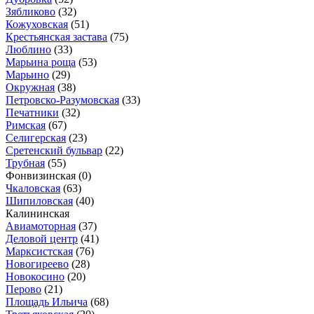
Зябликово
(32)
Кожуховская
(51)
Крестьянская застава
(75)
Люблино
(33)
Марьина роща
(53)
Марьино
(29)
Окружная
(38)
Петровско-Разумовская
(33)
Печатники
(32)
Римская
(67)
Селигерская
(23)
Сретенский бульвар
(22)
Трубная
(55)
Фонвизинская
(0)
Чкаловская
(63)
Шипиловская
(40)
Калининская
Авиамоторная
(37)
Деловой центр
(41)
Марксистская
(76)
Новогиреево
(28)
Новокосино
(20)
Перово
(21)
Площадь Ильича
(68)