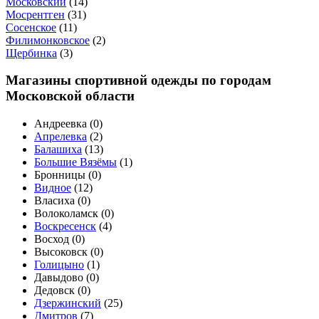
Московский
(
14
)
Мосрентген
(
31
)
Сосенское
(
11
)
Филимонковское
(
2
)
Щербинка
(
3
)
Магазины спортивной одежды по городам
Московской области
Андреевка (
0
)
Апрелевка
(
2
)
Балашиха
(
13
)
Большие Вязёмы
(
1
)
Бронницы (
0
)
Видное
(
12
)
Власиха (
0
)
Волоколамск (
0
)
Воскресенск
(
4
)
Восход (
0
)
Высоковск (
0
)
Голицыно
(
1
)
Давыдово (
0
)
Дедовск (
0
)
Дзержинский
(
25
)
Дмитров
(
7
)