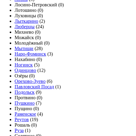
Лосино-Петровский (
0
)
Лотошино (
0
)
Луховицы (
0
)
Лыткарино
(
2
)
Люберцы
(
24
)
Михнево (
0
)
Можайск (
0
)
Молодёжный (
0
)
Мытищи
(
28
)
Наро-Фоминск
(
3
)
Нахабино (
0
)
Ногинск
(
5
)
Одинцово
(
12
)
Озёры (
0
)
Орехово-Зуево
(
6
)
Павловский Посад
(
1
)
Подольск
(
9
)
Протвино (
0
)
Пушкино
(
7
)
Пущино (
0
)
Раменское
(
4
)
Реутов
(
19
)
Рошаль (
0
)
Руза
(
1
)
Селятино (
0
)