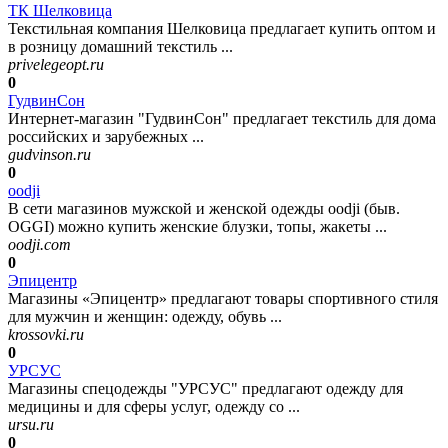
ТК Шелковица
Текстильная компания Шелковица предлагает купить оптом и
в розницу домашний текстиль ...
privelegeopt.ru
0
ГудвинСон
Интернет-магазин "ГудвинСон" предлагает текстиль для дома
российских и зарубежных ...
gudvinson.ru
0
oodji
В сети магазинов мужской и женской одежды oodji (быв.
OGGI) можно купить женские блузки, топы, жакеты ...
oodji.com
0
Эпицентр
Магазины «Эпицентр» предлагают товары спортивного стиля
для мужчин и женщин: одежду, обувь ...
krossovki.ru
0
УРСУС
Магазины спецодежды "УРСУС" предлагают одежду для
медицины и для сферы услуг, одежду со ...
ursu.ru
0