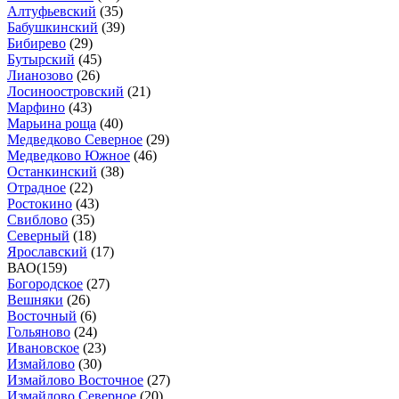
Алтуфьевский
(
35
)
Бабушкинский
(
39
)
Бибирево
(
29
)
Бутырский
(
45
)
Лианозово
(
26
)
Лосиноостровский
(
21
)
Марфино
(
43
)
Марьина роща
(
40
)
Медведково Северное
(
29
)
Медведково Южное
(
46
)
Останкинский
(
38
)
Отрадное
(
22
)
Ростокино
(
43
)
Свиблово
(
35
)
Северный
(
18
)
Ярославский
(
17
)
ВАО
(
159
)
Богородское
(
27
)
Вешняки
(
26
)
Восточный
(
6
)
Гольяново
(
24
)
Ивановское
(
23
)
Измайлово
(
30
)
Измайлово Восточное
(
27
)
Измайлово Северное
(
20
)