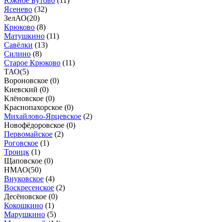
Южное Бутово
(
11
)
Ясенево
(
32
)
ЗелАО
(
20
)
Крюково
(
8
)
Матушкино
(
11
)
Савёлки
(
13
)
Силино
(
8
)
Старое Крюково
(
11
)
ТАО
(
5
)
Вороновское (
0
)
Киевский (
0
)
Клёновское (
0
)
Краснопахорское (
0
)
Михайлово-Ярцевское
(
2
)
Новофёдоровское (
0
)
Первомайское
(
2
)
Роговское
(
1
)
Троицк
(
1
)
Щаповское (
0
)
НМАО
(
50
)
Внуковское
(
4
)
Воскресенское
(
2
)
Десёновское (
0
)
Кокошкино
(
1
)
Марушкино
(
5
)