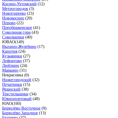
Косино-Ухтомский
(
12
)
Метрогородок
(
3
)
Новогиреево
(
23
)
Новокосино
(
20
)
Перово
(
22
)
Преображенское
(
41
)
Соколиная гора
(
43
)
Сокольники
(
40
)
ЮВАО
(
149
)
Выхино-Жулебино
(
17
)
Капотня
(
24
)
Кузьминки
(
27
)
Лефортово
(
37
)
Люблино
(
24
)
Марьино
(
31
)
Некрасовка (
0
)
Нижегородский
(
32
)
Печатники
(
15
)
Рязанский
(
38
)
Текстильщики
(
34
)
Южнопортовый
(
48
)
ЮАО
(
160
)
Бирюлёво Восточное
(
9
)
Бирюлёво Западное
(
13
)
Братеево
(
37
)