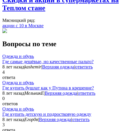
Теплом стане
Мясницкий ряд:
акции с 10 в Москве
Вопросы по теме
Одежда и обувь
Где самые дешёвые, но качественные пальто?
8 лет назад
kashemir
|
Верхняя одежда
|
ответить
4
ответа
Одежда и обувь
Где купить бушлат как у Путина в крещение?
8 лет назад
МельникЕ
|
Верхняя одежда
|
ответить
0
ответов
Одежда и обувь
Где купить детскую и подростковую одежду
8 лет назад
Егор0в
|
Верхняя одежда
|
ответить
3
ответа