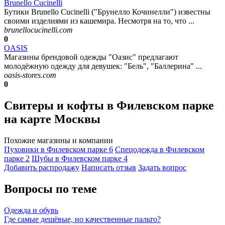
Brunello Cucinelli
Бутики Brunello Cucinelli ("Брунелло Кочинелли") известны
своими изделиями из кашемира. Несмотря на то, что ...
brunellocucinelli.com
0
OASIS
Магазины брендовой одежды "Оазис" предлагают
молодёжную одежду для девушек: "Бель", "Баллерина" ...
oasis-stores.com
0
Свитеры и кофты в Филевском парке
на карте Москвы
Похожие магазины и компании
Пуховики в Филевском парке
6
Спецодежда в Филевском
парке
2
Шубы в Филевском парке
4
Добавить раcпродажу
Написать отзыв
Задать вопрос
Вопросы по теме
Одежда и обувь
Где самые дешёвые, но качественные пальто?