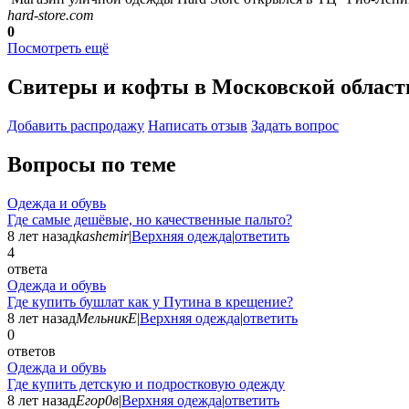
hard-store.com
0
Посмотреть ещё
Свитеры и кофты в Московской област
Добавить раcпродажу
Написать отзыв
Задать вопрос
Вопросы по теме
Одежда и обувь
Где самые дешёвые, но качественные пальто?
8 лет назад
kashemir
|
Верхняя одежда
|
ответить
4
ответа
Одежда и обувь
Где купить бушлат как у Путина в крещение?
8 лет назад
МельникЕ
|
Верхняя одежда
|
ответить
0
ответов
Одежда и обувь
Где купить детскую и подростковую одежду
8 лет назад
Егор0в
|
Верхняя одежда
|
ответить