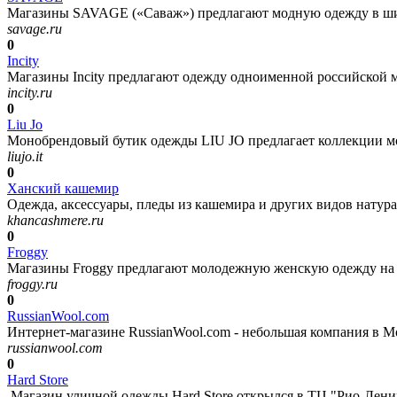
Магазины SAVAGE («Саваж») предлагают модную одежду в широ
savage.ru
0
Incity
Магазины Incity предлагают одежду одноименной российской м
incity.ru
0
Liu Jo
Монобрендовый бутик одежды LIU JO предлагает коллекции мод
liujo.it
0
Ханский кашемир
Одежда, аксессуары, пледы из кашемира и других видов натур
khancashmere.ru
0
Froggy
Магазины Froggy предлагают молодежную женскую одежду на ка
froggy.ru
0
RussianWool.com
Интернет-магазине RussianWool.com - небольшая компания в Мо
russianwool.com
0
Hard Store
Магазин уличной одежды Hard Store открылся в ТЦ "Рио-Ленин