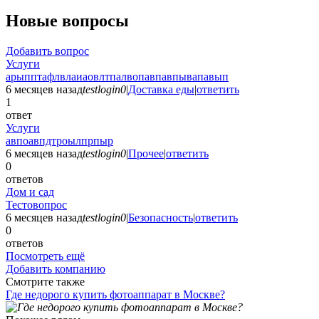
Новые вопросы
Добавить вопрос
Услуги
арыпптафлвлаиаовлтпалвопавпавпывапавып
6 месяцев назад
testlogin0
|
Доставка еды
|
ответить
1
ответ
Услуги
авпоавпдтроылпрпыр
6 месяцев назад
testlogin0
|
Прочее
|
ответить
0
ответов
Дом и сад
Тестовопрос
6 месяцев назад
testlogin0
|
Безопасность
|
ответить
0
ответов
Посмотреть ещё
Добавить компанию
Смотрите также
Где недорого купить фотоаппарат в Москве?