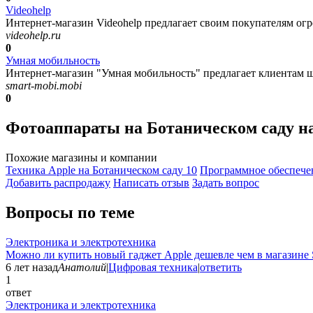
Videohelp
Интернет-магазин Videohelp предлагает своим покупателям огр
videohelp.ru
0
Умная мобильность
Интернет-магазин "Умная мобильность" предлагает клиентам ш
smart-mobi.mobi
0
Фотоаппараты на Ботаническом саду н
Похожие магазины и компании
Техника Apple на Ботаническом саду
10
Программное обеспече
Добавить раcпродажу
Написать отзыв
Задать вопрос
Вопросы по теме
Электроника и электротехника
Можно ли купить новый гаджет Apple дешевле чем в магазине 
6 лет назад
Анатолий
|
Цифровая техника
|
ответить
1
ответ
Электроника и электротехника