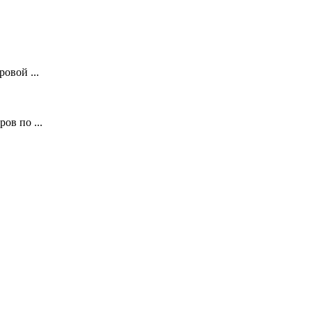
овой ...
ов по ...