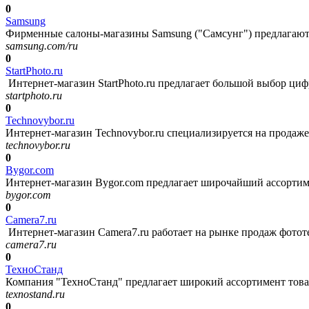
0
Samsung
Фирменные салоны-магазины Samsung ("Самсунг") предлагают д
samsung.com/ru
0
StartPhoto.ru
Интернет-магазин StartPhoto.ru предлагает большой выбор цифр
startphoto.ru
0
Technovybor.ru
Интернет-магазин Technovybor.ru специализируется на продаже 
technovybor.ru
0
Bygor.com
Интернет-магазин Bygor.com предлагает широчайший ассортиме
bygor.com
0
Camera7.ru
Интернет-магазин Camera7.ru работает на рынке продаж фототех
camera7.ru
0
ТехноСтанд
Компания "ТехноСтанд" предлагает широкий ассортимент товар
texnostand.ru
0