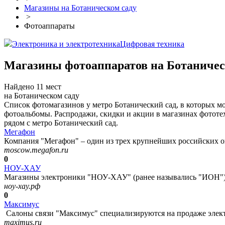
Магазины на Ботаническом саду
>
Фотоаппараты
Электроника и электротехника
Цифровая техника
Магазины фотоаппаратов на Ботаничес
Найдено 11 мест
на Ботаническом саду
Список фотомагазинов у метро Ботанический сад, в которых 
фотоальбомы. Распродажи, скидки и акции в магазинах фототе
рядом с метро Ботанический сад.
Мегафон
Компания "Мегафон" – один из трех крупнейших российских оп
moscow.megafon.ru
0
НОУ-ХАУ
Магазины электроники "НОУ-ХАУ" (ранее назывались "ИОН") 
ноу-хау.рф
0
Максимус
Салоны связи "Максимус" специализируются на продаже электр
maximus.ru