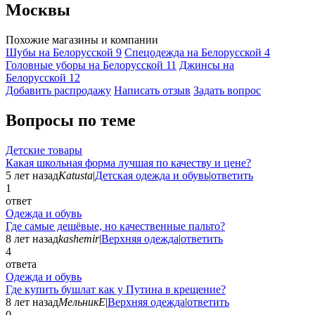
Москвы
Похожие магазины и компании
Шубы на Белорусской
9
Спецодежда на Белорусской
4
Головные уборы на Белорусской
11
Джинсы на
Белорусской
12
Добавить раcпродажу
Написать отзыв
Задать вопрос
Вопросы по теме
Детские товары
Какая школьная форма лучшая по качеству и цене?
5 лет назад
Katusta
|
Детская одежда и обувь
|
ответить
1
ответ
Одежда и обувь
Где самые дешёвые, но качественные пальто?
8 лет назад
kashemir
|
Верхняя одежда
|
ответить
4
ответа
Одежда и обувь
Где купить бушлат как у Путина в крещение?
8 лет назад
МельникЕ
|
Верхняя одежда
|
ответить
0