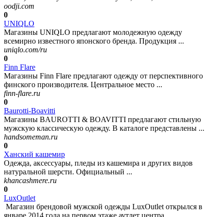
oodji.com
0
UNIQLO
Магазины UNIQLO предлагают молодежную одежду
всемирно известного японского бренда. Продукция ...
uniqlo.com/ru
0
Finn Flare
Магазины Finn Flare предлагают одежду от перспективного
финского производителя. Центральное место ...
finn-flare.ru
0
Baurotti-Boavitti
Магазины BAUROTTI & BOAVITTI предлагают стильную
мужскую классическую одежду. В каталоге представлены ...
handsomeman.ru
0
Ханский кашемир
Одежда, аксессуары, пледы из кашемира и других видов
натуральной шерсти. Официальный ...
khancashmere.ru
0
LuxOutlet
Магазин брендовой мужской одежды LuxOutlet открылся в
январе 2014 года на первом этаже аутлет центра ...