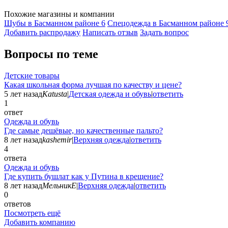
Похожие магазины и компании
Шубы в Басманном районе
6
Спецодежда в Басманном районе
Добавить раcпродажу
Написать отзыв
Задать вопрос
Вопросы по теме
Детские товары
Какая школьная форма лучшая по качеству и цене?
5 лет назад
Katusta
|
Детская одежда и обувь
|
ответить
1
ответ
Одежда и обувь
Где самые дешёвые, но качественные пальто?
8 лет назад
kashemir
|
Верхняя одежда
|
ответить
4
ответа
Одежда и обувь
Где купить бушлат как у Путина в крещение?
8 лет назад
МельникЕ
|
Верхняя одежда
|
ответить
0
ответов
Посмотреть ещё
Добавить компанию