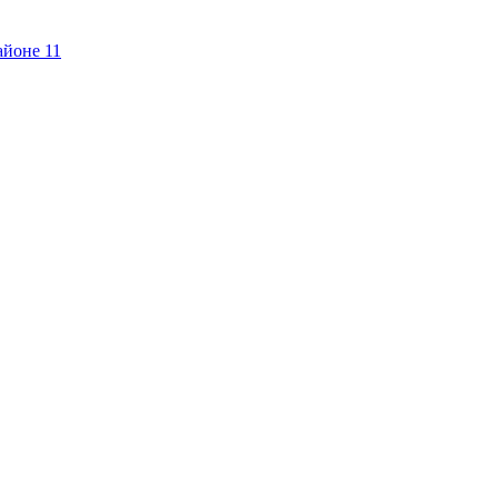
айоне
11