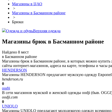
Магазины в ЦАО
>
Магазины в Басманном районе
>
Брюки
Одежда и обувь
Верхняя одежда
Магазины брюк в Басманном районе
Найдено 8 мест
в Басманном районе
Магазины брюк в Басманном районе, в которых можно купить ж
сайты интернет-магазинов, адреса на карте, телефоны и часы р
HENDERSON
Магазины HENDERSON предлагают мужскую одежду Европейског
henderson.ru
0
oodji
В сети магазинов мужской и женской одежды oodji (быв. OGGI)
oodji.com
0
UNIQLO
Магазины UNIQLO предлагают молодежную одежду всемирно из