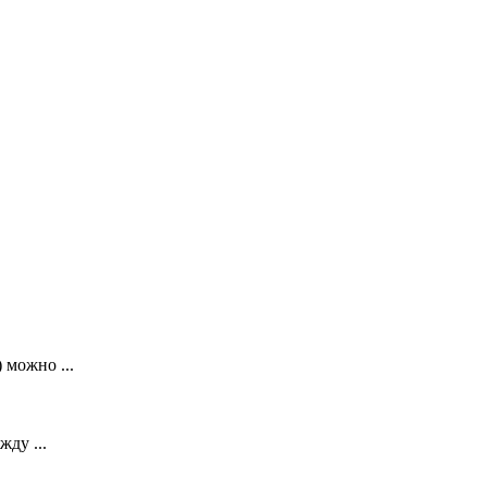
 можно ...
ду ...