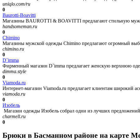
uniqlo.com/ru
0
Baurotti-Boavitti
Магазины BAUROTTI & BOAVITTI предлагают стильную мужскую
handsomeman.ru
0
Chimino
Магазины мужской одежды Chimino предлагают огромный выбо
chimino.ru
0
D`imma
Фирменный магазин D`imma предлагает женскую верхнюю одежду
dimma.style
0
Viamoda.ru
Интернет-магазин Viamoda.ru предлагает клиентам широкий ас
viamoda.ru
0
Изобель
Магазин одежды Изобель собрал одни из лучших предложений
charmell.ru
0
Брюки в Басманном районе на карте 