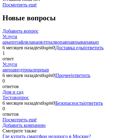
Посмотреть ещё
Новые вопросы
Добавить вопрос
Услуги
арыпптафлвлаиаовлтпалвопавпавпывапавып
6 месяцев назад
testlogin0
|
Доставка еды
|
ответить
1
ответ
Услуги
авпоавпдтроылпрпыр
6 месяцев назад
testlogin0
|
Прочее
|
ответить
0
ответов
Дом и сад
Тестовопрос
6 месяцев назад
testlogin0
|
Безопасность
|
ответить
0
ответов
Посмотреть ещё
Добавить компанию
Смотрите также
Где купить смартфон недорого в Москве?