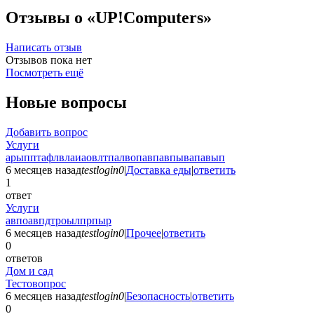
Отзывы о «UP!Computers»
Написать отзыв
Отзывов пока нет
Посмотреть ещё
Новые вопросы
Добавить вопрос
Услуги
арыпптафлвлаиаовлтпалвопавпавпывапавып
6 месяцев назад
testlogin0
|
Доставка еды
|
ответить
1
ответ
Услуги
авпоавпдтроылпрпыр
6 месяцев назад
testlogin0
|
Прочее
|
ответить
0
ответов
Дом и сад
Тестовопрос
6 месяцев назад
testlogin0
|
Безопасность
|
ответить
0