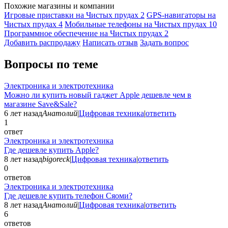
Похожие магазины и компании
Игровые приставки на Чистых прудах
2
GPS-навигаторы на
Чистых прудах
4
Мобильные телефоны на Чистых прудах
10
Программное обеспечение на Чистых прудах
2
Добавить раcпродажу
Написать отзыв
Задать вопрос
Вопросы по теме
Электроника и электротехника
Можно ли купить новый гаджет Apple дешевле чем в
магазине Save&Sale?
6 лет назад
Анатолий
|
Цифровая техника
|
ответить
1
ответ
Электроника и электротехника
Где дешевле купить Apple?
8 лет назад
bigoreck
|
Цифровая техника
|
ответить
0
ответов
Электроника и электротехника
Где дешевле купить телефон Сяоми?
8 лет назад
Анатолий
|
Цифровая техника
|
ответить
6
ответов