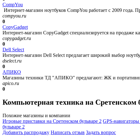
CompYou
Интернет-магазин ноутбуков CompYou работает с 2009 года. Пре
compyou.ru
0
CopyGadget
Интернет-магазин CopyGadget специализируется на продаже ка
copygadget.ru
0
Dell Select
Интернет-магазин Dell Select предлагает широкий выбор ноутбу
dselect.ru
0
АПИКО
Магазины техники ТД "АПИКО" предлагают: ЖК и портативные
apico.ru
0
Компьютерная техника на Сретенском 
Похожие магазины и компании
Игровые приставки на Сретенском бульваре
2
GPS-навигаторы 
бульваре
2
Добавить раcпродажу
Написать отзыв
Задать вопрос