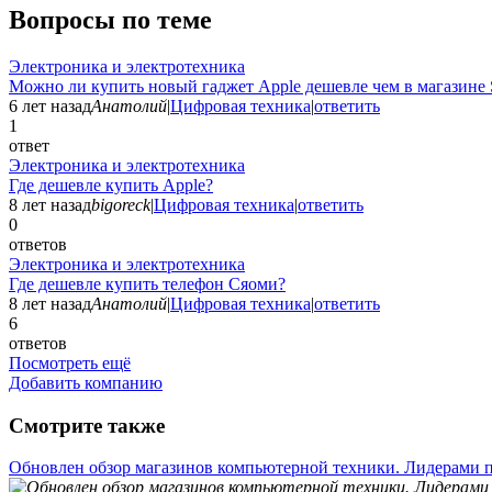
Вопросы по теме
Электроника и электротехника
Можно ли купить новый гаджет Apple дешевле чем в магазине 
6 лет назад
Анатолий
|
Цифровая техника
|
ответить
1
ответ
Электроника и электротехника
Где дешевле купить Apple?
8 лет назад
bigoreck
|
Цифровая техника
|
ответить
0
ответов
Электроника и электротехника
Где дешевле купить телефон Сяоми?
8 лет назад
Анатолий
|
Цифровая техника
|
ответить
6
ответов
Посмотреть ещё
Добавить компанию
Смотрите также
Обновлен обзор магазинов компьютерной техники. Лидерами п