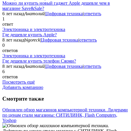
Можно ли купить новый гаджет Apple дешевле чем в
магазине Save&Sale?
6 лет назад
Анатолий
|
Цифровая техника
|
ответить
1
ответ
Электроника и электротехника
Где дешевле купить Apple?
8 лет назад
bigoreck
|
Цифровая техника
|
ответить
0
ответов
Электроника и электротехника
Где дешевле купить телефон Сяоми?
8 лет назад
Анатолий
|
Цифровая техника
|
ответить
6
ответов
Посмотреть ещё
Добавить компанию
Смотрите также
Обновлен обзор магазинов компьютерной техники. Лидерами
по ценам стали магазины: СИТИЛИНК, Flash Computers,
Yoshop