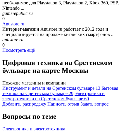
необходимое для Playstation 3, Playstation 2, Xbox 360, PSP,
Nintendo ...
gamerepublic.ru
0
Antistore.ru
Интернет-магазин Antistore.ru работает с 2012 года и
специализируется на продаже китайских смартфонов ...
antistore.ru
0
Посмотреть ещё
Цифровая техника на Сретенском
бульваре на карте Москвы
Похожие магазины и компании
Инструмент и детали на Сретенском бульваре
13
Бытовая
техника на Сретенском бульваре
29
Электроника и
электротехника на Сретенском бульваре
60
Добавить раcпродажу
Написать отзыв
Задать вопрос
Вопросы по теме
Электроника и электротехника