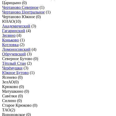
Царицыно (
0
)
Чертаново Северное
(
1
)
Чертаново Центральное
(
1
)
Чертаново Южное (
0
)
ЮЗАО
(
10
)
Академический
(
3
)
Гагаринский
(
4
)
Зюзино
(
4
)
Коньково
(
1
)
Котловка
(
2
)
Ломоносовский
(
4
)
Обручевский
(
3
)
Северное Бутово (
0
)
Тёплый Стан
(
2
)
Черёмушки
(
3
)
Южное Бутово
(
1
)
Ясенево (
0
)
ЗелАО
(
0
)
Крюково (
0
)
Матушкино (
0
)
Савёлки (
0
)
Силино (
0
)
Старое Крюково (
0
)
ТАО
(
2
)
Вороновское (
0
)