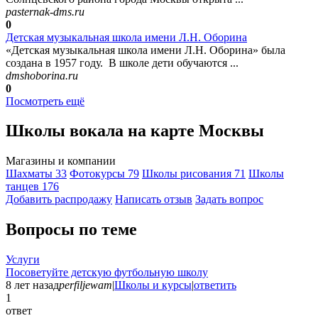
pasternak-dms.ru
0
Детская музыкальная школа имени Л.Н. Оборина
«Детская музыкальная школа имени Л.Н. Оборина» была
создана в 1957 году. В школе дети обучаются ...
dmshoborina.ru
0
Посмотреть ещё
Школы вокала на карте Москвы
Магазины и компании
Шахматы
33
Фотокурсы
79
Школы рисования
71
Школы
танцев
176
Добавить раcпродажу
Написать отзыв
Задать вопрос
Вопросы по теме
Услуги
Посоветуйте детскую футбольную школу
8 лет назад
perfiljewam
|
Школы и курсы
|
ответить
1
ответ