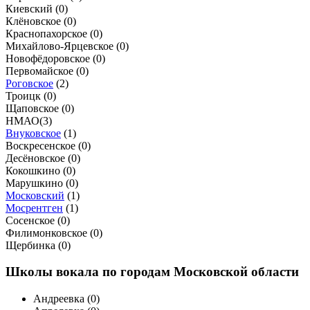
Киевский (
0
)
Клёновское (
0
)
Краснопахорское (
0
)
Михайлово-Ярцевское (
0
)
Новофёдоровское (
0
)
Первомайское (
0
)
Роговское
(
2
)
Троицк (
0
)
Щаповское (
0
)
НМАО
(
3
)
Внуковское
(
1
)
Воскресенское (
0
)
Десёновское (
0
)
Кокошкино (
0
)
Марушкино (
0
)
Московский
(
1
)
Мосрентген
(
1
)
Сосенское (
0
)
Филимонковское (
0
)
Щербинка (
0
)
Школы вокала по городам Московской области
Андреевка (
0
)