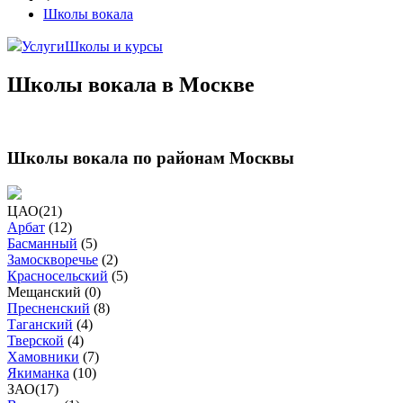
Школы вокала
Услуги
Школы и курсы
Школы вокала в Москве
Школы вокала по районам Москвы
ЦАО
(
21
)
Арбат
(
12
)
Басманный
(
5
)
Замоскворечье
(
2
)
Красносельский
(
5
)
Мещанский (
0
)
Пресненский
(
8
)
Таганский
(
4
)
Тверской
(
4
)
Хамовники
(
7
)
Якиманка
(
10
)
ЗАО
(
17
)