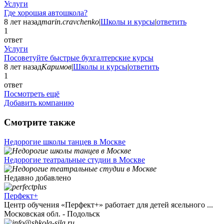
Услуги
Где хорошая автошкола?
8 лет назад
marin.cravchenko
|
Школы и курсы
|
ответить
1
ответ
Услуги
Посоветуйте быстрые бухгалтерские курсы
8 лет назад
Каримов
|
Школы и курсы
|
ответить
1
ответ
Посмотреть ещё
Добавить компанию
Смотрите также
Недорогие школы танцев в Москве
Недорогие театральные студии в Москве
Недавно добавлено
Перфект+
Центр обучения «Перфект+» работает для детей ясельного ...
Московская обл. - Подольск