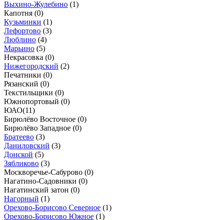
Выхино-Жулебино
(
1
)
Капотня (
0
)
Кузьминки
(
1
)
Лефортово
(
3
)
Люблино
(
4
)
Марьино
(
5
)
Некрасовка (
0
)
Нижегородский
(
2
)
Печатники (
0
)
Рязанский (
0
)
Текстильщики (
0
)
Южнопортовый (
0
)
ЮАО
(
11
)
Бирюлёво Восточное (
0
)
Бирюлёво Западное (
0
)
Братеево
(
3
)
Даниловский
(
3
)
Донской
(
5
)
Зябликово
(
3
)
Москворечье-Сабурово (
0
)
Нагатино-Садовники (
0
)
Нагатинский затон (
0
)
Нагорный
(
1
)
Орехово-Борисово Северное
(
1
)
Орехово-Борисово Южное
(
1
)