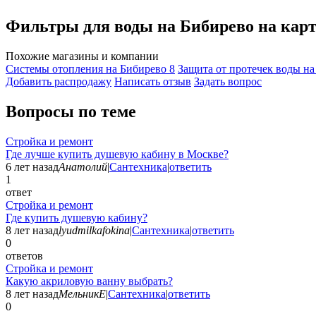
Фильтры для воды на Бибирево на кар
Похожие магазины и компании
Системы отопления на Бибирево
8
Защита от протечек воды н
Добавить раcпродажу
Написать отзыв
Задать вопрос
Вопросы по теме
Стройка и ремонт
Где лучше купить душевую кабину в Москве?
6 лет назад
Анатолий
|
Сантехника
|
ответить
1
ответ
Стройка и ремонт
Где купить душевую кабину?
8 лет назад
lyudmilkafokina
|
Сантехника
|
ответить
0
ответов
Стройка и ремонт
Какую акриловую ванну выбрать?
8 лет назад
МельникЕ
|
Сантехника
|
ответить
0