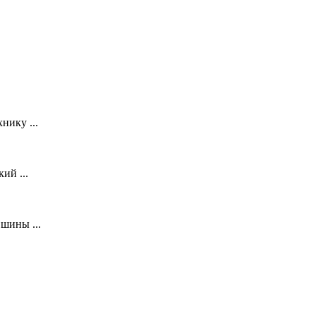
нику ...
ий ...
шины ...