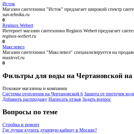
Исток
Магазин сантехники "Исток" предлагает широкий спектр сантех
sun-tehnika.ru
0
Reginox Webert
Интернет магазин сантехники Reginox Webert предлагает санте
reginox-webert.ru
0
Макслевел
Магазин сантехники "Макслевел" специализируется на продаже 
maxlevel.ru
0
Фильтры для воды на Чертановской на
Похожие магазины и компании
Системы отопления на Чертановской
6
Защита от протечек во
Добавить раcпродажу
Написать отзыв
Задать вопрос
Вопросы по теме
Стройка и ремонт
Где лучше купить душевую кабину в Москве?