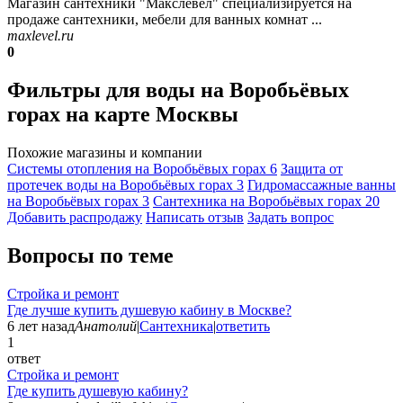
Магазин сантехники "Макслевел" специализируется на
продаже сантехники, мебели для ванных комнат ...
maxlevel.ru
0
Фильтры для воды на Воробьёвых
горах на карте Москвы
Похожие магазины и компании
Системы отопления на Воробьёвых горах
6
Защита от
протечек воды на Воробьёвых горах
3
Гидромассажные ванны
на Воробьёвых горах
3
Сантехника на Воробьёвых горах
20
Добавить раcпродажу
Написать отзыв
Задать вопрос
Вопросы по теме
Стройка и ремонт
Где лучше купить душевую кабину в Москве?
6 лет назад
Анатолий
|
Сантехника
|
ответить
1
ответ
Стройка и ремонт
Где купить душевую кабину?