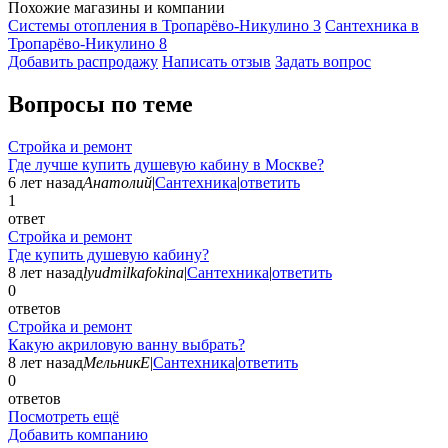
Похожие магазины и компании
Системы отопления в Тропарёво-Никулино
3
Сантехника в
Тропарёво-Никулино
8
Добавить раcпродажу
Написать отзыв
Задать вопрос
Вопросы по теме
Стройка и ремонт
Где лучше купить душевую кабину в Москве?
6 лет назад
Анатолий
|
Сантехника
|
ответить
1
ответ
Стройка и ремонт
Где купить душевую кабину?
8 лет назад
lyudmilkafokina
|
Сантехника
|
ответить
0
ответов
Стройка и ремонт
Какую акриловую ванну выбрать?
8 лет назад
МельникЕ
|
Сантехника
|
ответить
0
ответов
Посмотреть ещё
Добавить компанию