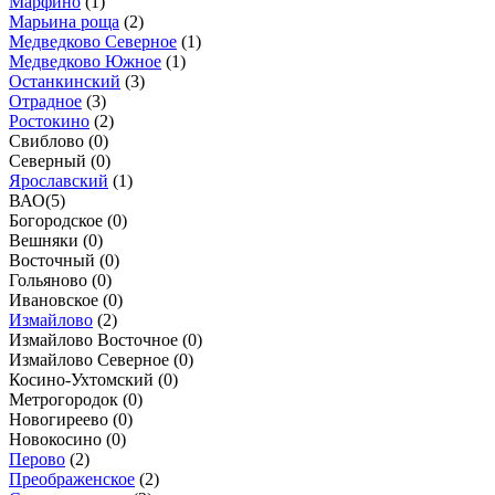
Марфино
(
1
)
Марьина роща
(
2
)
Медведково Северное
(
1
)
Медведково Южное
(
1
)
Останкинский
(
3
)
Отрадное
(
3
)
Ростокино
(
2
)
Свиблово (
0
)
Северный (
0
)
Ярославский
(
1
)
ВАО
(
5
)
Богородское (
0
)
Вешняки (
0
)
Восточный (
0
)
Гольяново (
0
)
Ивановское (
0
)
Измайлово
(
2
)
Измайлово Восточное (
0
)
Измайлово Северное (
0
)
Косино-Ухтомский (
0
)
Метрогородок (
0
)
Новогиреево (
0
)
Новокосино (
0
)
Перово
(
2
)
Преображенское
(
2
)