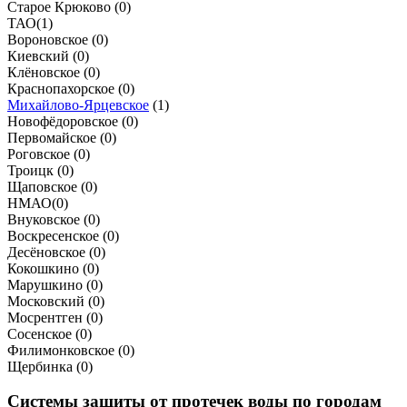
Старое Крюково (
0
)
ТАО
(
1
)
Вороновское (
0
)
Киевский (
0
)
Клёновское (
0
)
Краснопахорское (
0
)
Михайлово-Ярцевское
(
1
)
Новофёдоровское (
0
)
Первомайское (
0
)
Роговское (
0
)
Троицк (
0
)
Щаповское (
0
)
НМАО
(
0
)
Внуковское (
0
)
Воскресенское (
0
)
Десёновское (
0
)
Кокошкино (
0
)
Марушкино (
0
)
Московский (
0
)
Мосрентген (
0
)
Сосенское (
0
)
Филимонковское (
0
)
Щербинка (
0
)
Системы защиты от протечек воды по городам