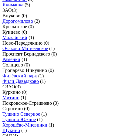
Якиманка
(
5
)
ЗАО
(
3
)
Внуково (
0
)
Дорогомилово
(
2
)
Крылатское (
0
)
Кунцево (
0
)
Можайский
(
1
)
Ново-Переделкино (
0
)
Очаково-Матвеевское
(
1
)
Проспект Вернадского (
0
)
Раменки
(
1
)
Солнцево (
0
)
Тропарёво-Никулино (
0
)
Филёвский парк
(
1
)
Фили-Давыдково
(
1
)
СЗАО
(
3
)
Куркино (
0
)
Митино
(
1
)
Покровское-Стрешнево (
0
)
Строгино (
0
)
Тушино Северное
(
1
)
Тушино Южное
(
1
)
Хорошёво-Мневники
(
1
)
Щукино
(
1
)
САО
(
4
)