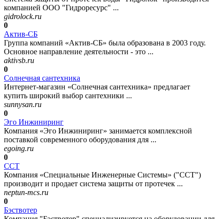
компанией ООО "Гидроресурс" ...
gidrolock.ru
0
Актив-СБ
Группа компаний «Актив-СБ» была образована в 2003 году.
Основное направление деятельности - это ...
aktivsb.ru
0
Солнечная сантехника
Интернет-магазин «Солнечная сантехника» предлагает
купить широкий выбор сантехники ...
sunnysan.ru
0
Эго Инжиниринг
Компания «Эго Инжиниринг» занимается комплексной
поставкой современного оборудования для ...
egoing.ru
0
ССТ
Компания «Специальные Инженерные Системы» ("ССТ")
производит и продает система защиты от протечек ...
neptun-mcs.ru
0
Бэствотер
Компания "Бэствотер" специализируется на оборудовании для