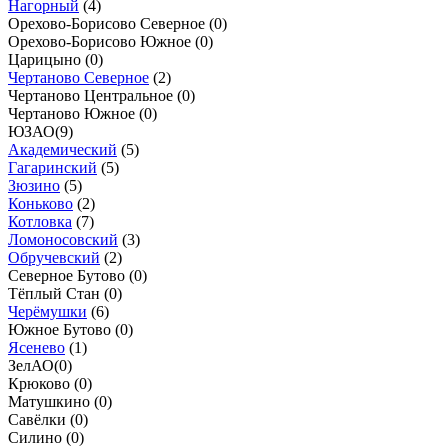
Нагорный
(
4
)
Орехово-Борисово Северное (
0
)
Орехово-Борисово Южное (
0
)
Царицыно (
0
)
Чертаново Северное
(
2
)
Чертаново Центральное (
0
)
Чертаново Южное (
0
)
ЮЗАО
(
9
)
Академический
(
5
)
Гагаринский
(
5
)
Зюзино
(
5
)
Коньково
(
2
)
Котловка
(
7
)
Ломоносовский
(
3
)
Обручевский
(
2
)
Северное Бутово (
0
)
Тёплый Стан (
0
)
Черёмушки
(
6
)
Южное Бутово (
0
)
Ясенево
(
1
)
ЗелАО
(
0
)
Крюково (
0
)
Матушкино (
0
)
Савёлки (
0
)
Силино (
0
)