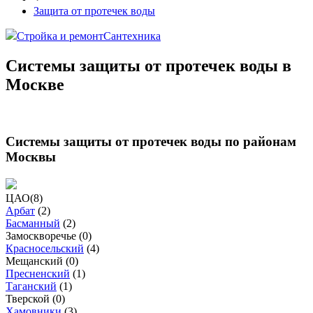
Защита от протечек воды
Стройка и ремонт
Сантехника
Системы защиты от протечек воды в
Москве
Системы защиты от протечек воды по районам
Москвы
ЦАО
(
8
)
Арбат
(
2
)
Басманный
(
2
)
Замоскворечье (
0
)
Красносельский
(
4
)
Мещанский (
0
)
Пресненский
(
1
)
Таганский
(
1
)
Тверской (
0
)
Хамовники
(
3
)