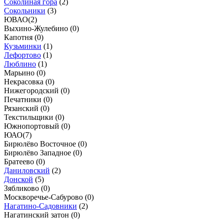
Соколиная гора
(
2
)
Сокольники
(
3
)
ЮВАО
(
2
)
Выхино-Жулебино (
0
)
Капотня (
0
)
Кузьминки
(
1
)
Лефортово
(
1
)
Люблино
(
1
)
Марьино (
0
)
Некрасовка (
0
)
Нижегородский (
0
)
Печатники (
0
)
Рязанский (
0
)
Текстильщики (
0
)
Южнопортовый (
0
)
ЮАО
(
7
)
Бирюлёво Восточное (
0
)
Бирюлёво Западное (
0
)
Братеево (
0
)
Даниловский
(
2
)
Донской
(
5
)
Зябликово (
0
)
Москворечье-Сабурово (
0
)
Нагатино-Садовники
(
2
)
Нагатинский затон (
0
)