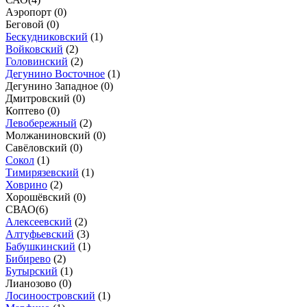
Аэропорт (
0
)
Беговой (
0
)
Бескудниковский
(
1
)
Войковский
(
2
)
Головинский
(
2
)
Дегунино Восточное
(
1
)
Дегунино Западное (
0
)
Дмитровский (
0
)
Коптево (
0
)
Левобережный
(
2
)
Молжаниновский (
0
)
Савёловский (
0
)
Сокол
(
1
)
Тимирязевский
(
1
)
Ховрино
(
2
)
Хорошёвский (
0
)
СВАО
(
6
)
Алексеевский
(
2
)
Алтуфьевский
(
3
)
Бабушкинский
(
1
)
Бибирево
(
2
)
Бутырский
(
1
)
Лианозово (
0
)
Лосиноостровский
(
1
)