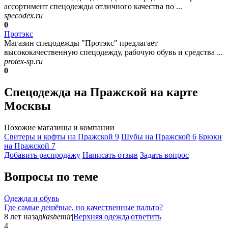
ассортимент спецодежды отличного качества по ...
specodex.ru
0
Протэкс
Магазин спецодежды "Протэкс" предлагает
высококачественную спецодежду, рабочую обувь и средства ...
protex-sp.ru
0
Спецодежда на Пражской на карте
Москвы
Похожие магазины и компании
Свитеры и кофты на Пражской
9
Шубы на Пражской
6
Брюки
на Пражской
7
Добавить раcпродажу
Написать отзыв
Задать вопрос
Вопросы по теме
Одежда и обувь
Где самые дешёвые, но качественные пальто?
8 лет назад
kashemir
|
Верхняя одежда
|
ответить
4