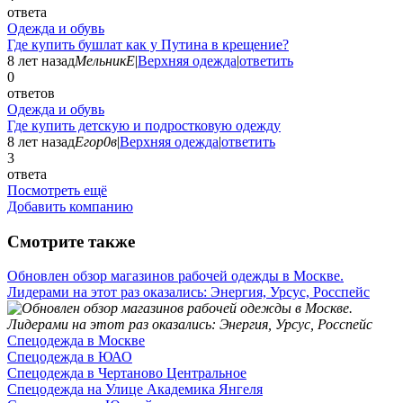
ответа
Одежда и обувь
Где купить бушлат как у Путина в крещение?
8 лет назад
МельникЕ
|
Верхняя одежда
|
ответить
0
ответов
Одежда и обувь
Где купить детскую и подростковую одежду
8 лет назад
Егор0в
|
Верхняя одежда
|
ответить
3
ответа
Посмотреть ещё
Добавить компанию
Смотрите также
Обновлен обзор магазинов рабочей одежды в Москве.
Лидерами на этот раз оказались: Энергия, Урсус, Росспейс
Спецодежда в Москве
Спецодежда в ЮАО
Спецодежда в Чертаново Центральное
Спецодежда на Улице Академика Янгеля